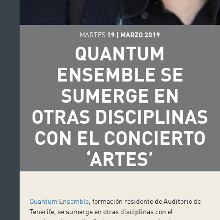
MARTES
19
|
MARZO
2019
QUANTUM
ENSEMBLE SE
SUMERGE EN
OTRAS DISCIPLINAS
CON EL CONCIERTO
‘ARTES’
Quantum Ensemble
, formación residente de Auditorio de
Tenerife, se sumerge en otras disciplinas con el