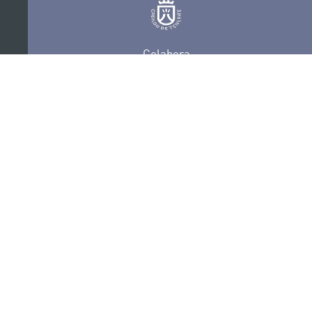
Colabora
Certificaciones
POLÍTICA DE PRIVACIDAD
CONVOCATORIAS
CONTACTO
SEDE ELECTRÓNICA
SUSCRÍBETE