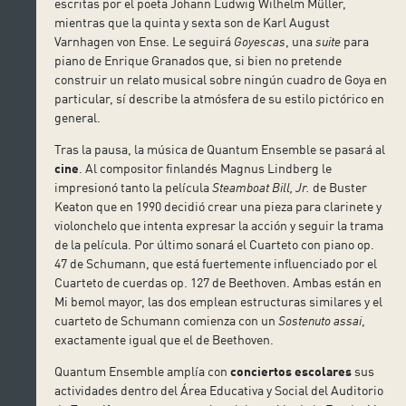
escritas por el poeta Johann Ludwig Wilhelm Müller,
mientras que la quinta y sexta son de Karl August
Varnhagen von Ense. Le seguirá
Goyescas
, una
suite
para
piano de Enrique Granados que, si bien no pretende
construir un relato musical sobre ningún cuadro de Goya en
particular, sí describe la atmósfera de su estilo pictórico en
general.
Tras la pausa, la música de Quantum Ensemble se pasará al
cine
. Al compositor finlandés Magnus Lindberg le
impresionó tanto la película
Steamboat Bill, Jr.
de Buster
Keaton que en 1990 decidió crear una pieza para clarinete y
violonchelo que intenta expresar la acción y seguir la trama
de la película. Por último sonará el Cuarteto con piano op.
47 de Schumann, que está fuertemente influenciado por el
Cuarteto de cuerdas op. 127 de Beethoven. Ambas están en
Mi bemol mayor, las dos emplean estructuras similares y el
cuarteto de Schumann comienza con un
Sostenuto assai
,
exactamente igual que el de Beethoven.
Quantum Ensemble amplía con
conciertos escolares
sus
actividades dentro del Área Educativa y Social del Auditorio