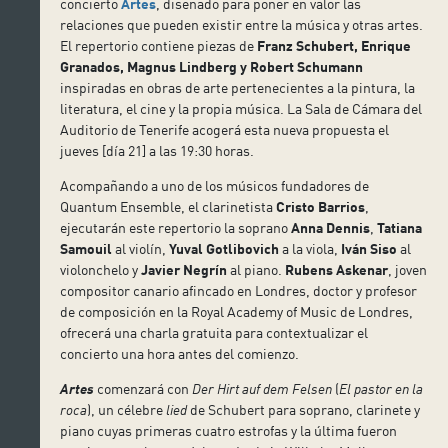
concierto
Artes
, diseñado para poner en valor las
relaciones que pueden existir entre la música y otras artes.
El repertorio contiene piezas de
Franz Schubert, Enrique
Granados, Magnus Lindberg y Robert Schumann
inspiradas en obras de arte pertenecientes a la pintura, la
literatura, el cine y la propia música. La Sala de Cámara del
Auditorio de Tenerife acogerá esta nueva propuesta el
jueves [día 21] a las 19:30 horas.
Acompañando a uno de los músicos fundadores de
Quantum Ensemble, el clarinetista
Cristo Barrios
,
ejecutarán este repertorio la soprano
Anna Dennis
,
Tatiana
Samouil
al violín,
Yuval Gotlibovich
a la viola,
Iván Siso
al
violonchelo y
Javier Negrín
al piano.
Rubens Askenar
, joven
compositor canario afincado en Londres, doctor y profesor
de composición en la Royal Academy of Music de Londres,
ofrecerá una charla gratuita para contextualizar el
concierto una hora antes del comienzo.
Artes
comenzará con
Der Hirt auf dem Felsen
(
El pastor en la
roca
), un célebre
lied
de Schubert para soprano, clarinete y
piano cuyas primeras cuatro estrofas y la última fueron