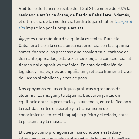
Auditorio de Tenerife recibe del 15 al 21 de enero de 2024 la
residencia artística
Ágape
, de
Patricia Caballero
. Además,
el último día de la residencia tendrá lugar el taller
Cuerpo al
rito
impartido por la propia artista.
Ágape
es una máquina de alquimia escénica. Patricia
Caballero trae a la creación su experiencia con la alquimia,
sometiéndose a los procesos que convierten el carbono en
diamante,aplicados, esta vez, al cuerpo, a la consciencia, al
tiempo y al dispositivo escénico. En esta destilación de
legados y linajes, nos acompaña un grotesco humor a través
de juegos simbólicos y ritos de paso.
Nos apoyamos en las antiguas pinturas y grabados de
alquimia. La imagen y la alquimia buscaron juntas un
equilibrio entre la presencia y la ausencia, entre la ficción y
la realidad, entre el secreto y la transmisión de
conocimiento, entre el lenguaje explícito y el velado, entre
la presencia y la máscara.
El cuerpo como protagonista, nos conduce a estados y
situaciones que merodean alrededor de lo banal, lo poético,