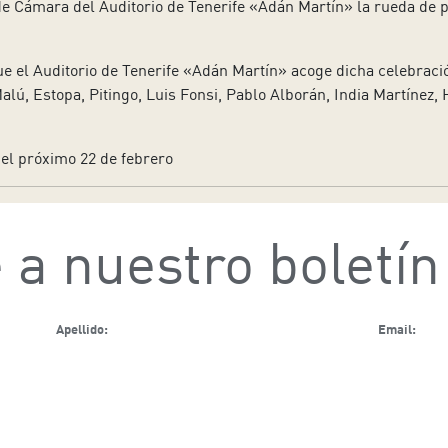
de Cámara del Auditorio de Tenerife «Adán Martín» la rueda de 
ue el Auditorio de Tenerife «Adán Martín» acoge dicha celebraci
Malú, Estopa, Pitingo, Luis Fonsi, Pablo Alborán, India Martíne
 el próximo 22 de febrero
 a nuestro boletín
Apellido:
Email:
 y protección de datos.
Acepto la política de cookies