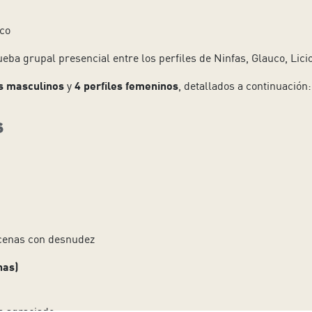
co
eba grupal presencial entre los perfiles de Ninfas, Glauco, Licio
es masculinos
y
4 perfiles femeninos
, detallados a continuación:
s
scenas con desnudez
nas)
o agraciado