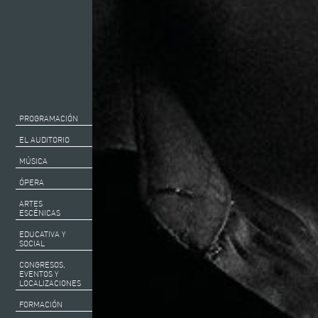
PROGRAMACIÓN
EL AUDITORIO
MÚSICA
ÓPERA
ARTES
ESCÉNICAS
EDUCATIVA Y
SOCIAL
CONGRESOS,
EVENTOS Y
LOCALIZACIONES
FORMACIÓN