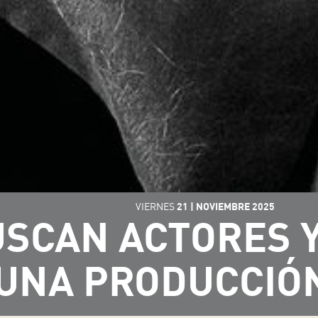
VIERNES
21
|
NOVIEMBRE
2025
USCAN ACTORES Y
UNA PRODUCCIÓ