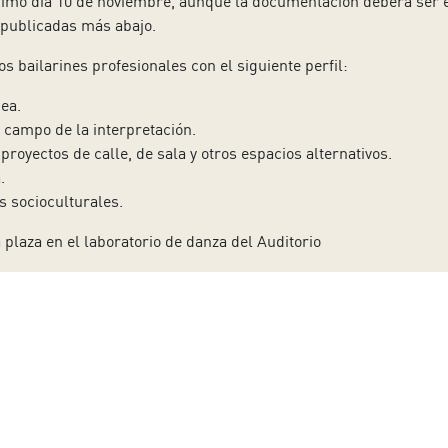
ximo día 10 de noviembre, aunque la documentación deberá ser 
 publicadas más abajo.
os bailarines profesionales con el siguiente perfil:
ea.
 campo de la interpretación.
 proyectos de calle, de sala y otros espacios alternativos.
.
s socioculturales.
 plaza en el laboratorio de danza del Auditorio
pdf
 a nuestro boletín