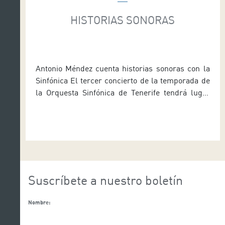
HISTORIAS SONORAS
Antonio Méndez cuenta historias sonoras con la
Sinfónica El tercer concierto de la temporada de
la Orquesta Sinfónica de Tenerife tendrá lugar
este viernes 1 de diciembre en la Sala Sinfónica
de Auditorio de Tenerife a las 19:30horas. Esta
iniciativa del Cabildo de Tenerife cuenta en esta
ocasión con un programa íntegramente sinfónico
bajo la […]
Suscríbete a nuestro boletín
Nombre: