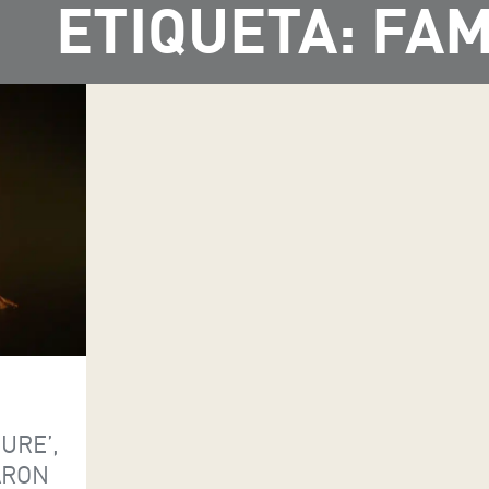
ETIQUETA: FAM
URE’,
ARON