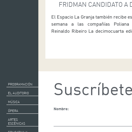
FRIDMAN CANDIDATO A 
PREMIOS MAX
El Espacio La Granja también recibe es
semana a las compañías Poliana
Reinaldo Ribeiro La decimocuarta edi
Festival de las Artes del Movimien
comienza este sábado (día 1) con Go F
espectáculo de Sharon Fridman can
dos Premios Max de las Artes Es
(Mejor intérprete masculino de […]
Suscríbete
PROGRAMACIÓN
EL AUDITORIO
MÚSICA
Nombre:
ÓPERA
ARTES
ESCÉNICAS