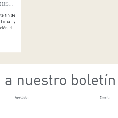
DOS
te fin de
 Lima y
ción del
to (FAM)
igure, un
didato a
cénicas
 a nuestro boletín
Apellido:
Email: