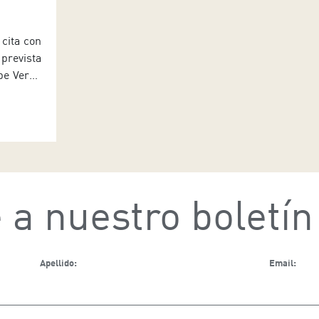
 cita con
 prevista
pe Verdi,
nica del
 10, 14 y
. El acto
 a nuestro boletín
Apellido:
Email: