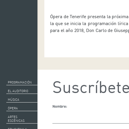
Ópera de Tenerife presenta la próxima
la que se inicia la programación lírica
para el año 2018, Don Carlo de Giusep
que se representará en la Sala Sinfó
Auditorio de Tenerife los próximos días
17 de marzo, a partir de las 19:30 horas
de presentación […]
Suscríbete
PROGRAMACIÓN
EL AUDITORIO
MÚSICA
Nombre:
ÓPERA
ARTES
ESCÉNICAS