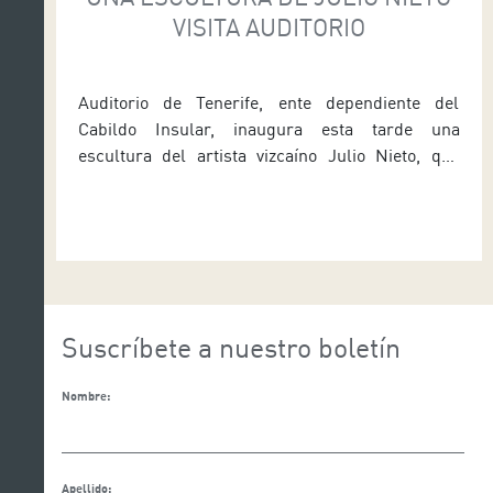
VISITA AUDITORIO
Auditorio de Tenerife, ente dependiente del
Cabildo Insular, inaugura esta tarde una
escultura del artista vizcaíno Julio Nieto, que
tiene una fuerte vinculación con Tenerife. La
pieza lleva por nombre La búsqueda, y es una
reflexión sobre el momento vital en el que nos
planteamos hacia dónde tenemos o queremos ir.
La búsqueda, según Nieto, […]
Suscríbete a nuestro boletín
Nombre:
Apellido: