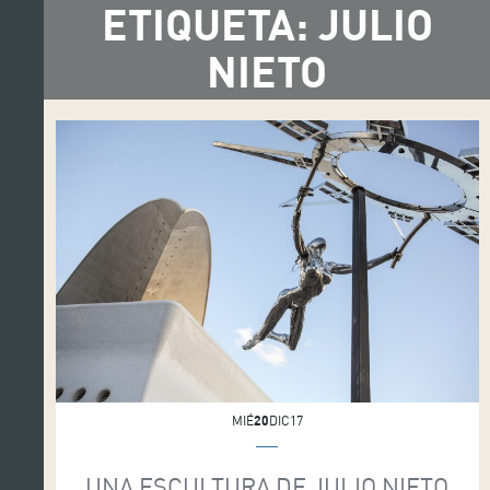
ETIQUETA: JULIO
NIETO
MIÉ
20
DIC17
UNA ESCULTURA DE JULIO NIETO