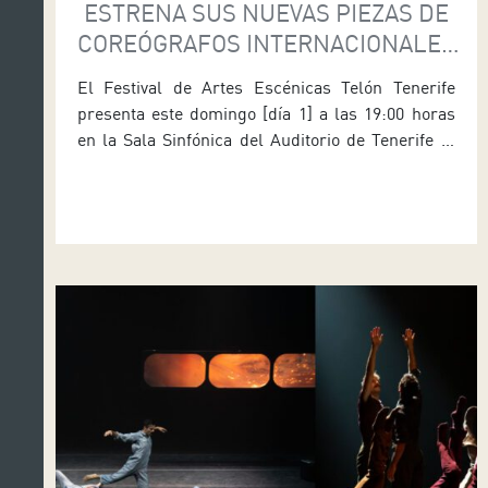
ESTRENA SUS NUEVAS PIEZAS DE
COREÓGRAFOS INTERNACIONALES
ESTE DOMINGO EN EL AUDITORIO
El Festival de Artes Escénicas Telón Tenerife
DE TENERIFE
presenta este domingo [día 1] a las 19:00 horas
en la Sala Sinfónica del Auditorio de Tenerife el
estreno del nuevo programa doble de Lava
Compañía de Danza, quee ofrecerá dos
creaciones originales de coreógrafos de
proyección internacional: Hush, del israelí Roy
Assaf, y Yalacha, del coreano Dongkyu […]