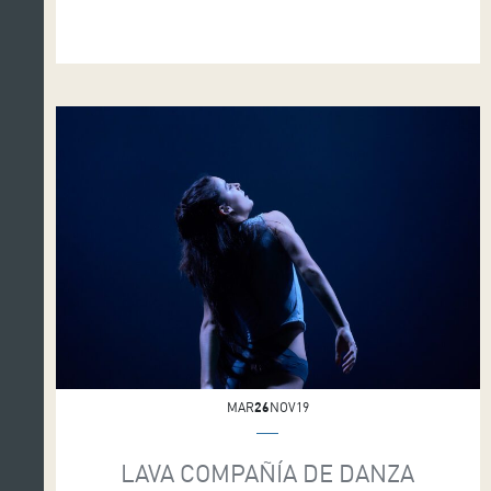
el pasado domingo en la Sala Sinfónica del
Auditorio de Tenerife, realizadas por dos
coreógrafos de proyección internacional: Yalacha,
del coreano Dongkyu Kim y […]
MAR
26
NOV19
LAVA COMPAÑÍA DE DANZA