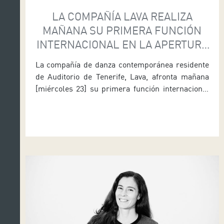
LA COMPAÑÍA LAVA REALIZA
MAÑANA SU PRIMERA FUNCIÓN
INTERNACIONAL EN LA APERTURA
DEL FESTIVAL BAILA ESPAÑA EN
La compañía de danza contemporánea residente
BREMEN
de Auditorio de Tenerife, Lava, afronta mañana
[miércoles 23] su primera función internacional
en Bremen, Alemania. La formación bailará en el
teatro Schwankhalle las 20:00 horas sus dos
primeras piezas, Bending the Walls y Beyond, en
la apertura del festival Baila España 2019, que
organiza el Instituto de Cervantes […]