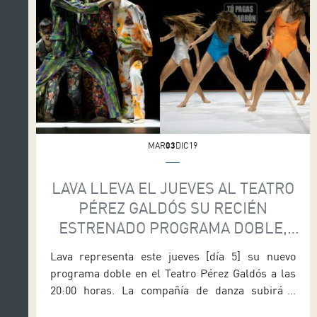
MAR
03
DIC19
LAVA LLEVA EL JUEVES AL TEATRO
PÉREZ GALDÓS SU RECIÉN
ESTRENADO PROGRAMA DOBLE,
‘YALACHA’ Y ‘HUSH’
Lava representa este jueves [día 5] su nuevo
programa doble en el Teatro Pérez Galdós a las
20:00 horas. La compañía de danza subirá a
escena las dos creaciones originales estrenadas