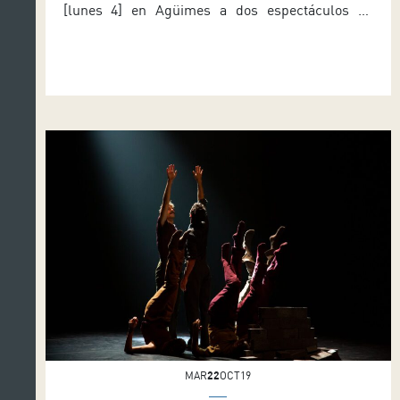
[lunes 4] en Agüimes a dos espectáculos de
Auditorio de Tenerife con cuatro galardones. Eti-
Queta, de TP Danza, se hizo con el premio a Mejor
espectáculo infantil y la pieza Abisal, de la
compañía Lava, logró los reconocimientos a
Mejor espectáculo […]
MAR
22
OCT19