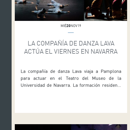
MIÉ
20
NOV19
LA COMPAÑÍA DE DANZA LAVA
ACTÚA EL VIERNES EN NAVARRA
La compañía de danza Lava viaja a Pamplona
para actuar en el Teatro del Museo de la
Universidad de Navarra. La formación residente
de Auditorio de Tenerife ofrecerá el viernes [día
22] a las 19:30 horas su programa doble
compuesto por las piezas Bending the Walls, del
coreógrafo Fernando Hernando Magadan, y
Beyond, de Virginia […]