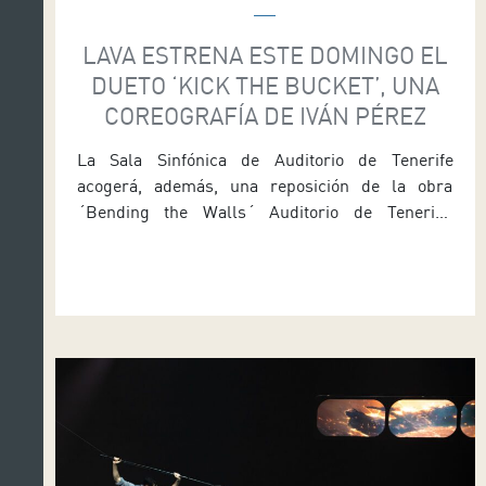
LAVA ESTRENA ESTE DOMINGO EL
DUETO ‘KICK THE BUCKET’, UNA
COREOGRAFÍA DE IVÁN PÉREZ
La Sala Sinfónica de Auditorio de Tenerife
acogerá, además, una reposición de la obra
´Bending the Walls´ Auditorio de Tenerife,
espacio cultural que depende del Área de
Cultura del Cabildo insular de Tenerife que dirige
el consejero Enrique Arriaga, estrena el domingo
[día 6] a las 20:30 horas Kick the bucket, la nueva
obra del repertorio […]