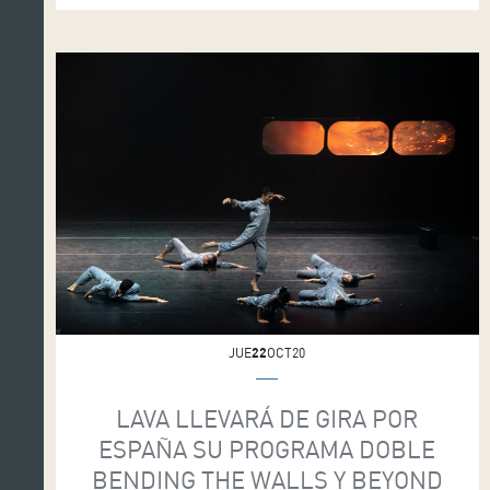
semana Valencia y A Coruña como cierre […]
JUE
22
OCT20
LAVA LLEVARÁ DE GIRA POR
ESPAÑA SU PROGRAMA DOBLE
BENDING THE WALLS Y BEYOND