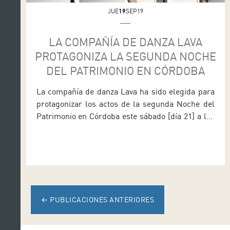
JUE
19
SEP19
LA COMPAÑÍA DE DANZA LAVA
PROTAGONIZA LA SEGUNDA NOCHE
DEL PATRIMONIO EN CÓRDOBA
La compañía de danza Lava ha sido elegida para
protagonizar los actos de la segunda Noche del
Patrimonio en Córdoba este sábado [día 21] a las
21:25 horas con entrada libre hasta completar
aforo. La formación residente del Auditorio de
Tenerife bailará la pieza 15 Grados al Oeste, de la
coreógrafa afincada en Tenerife Paloma […]
←
PUBLICACIONES ANTERIORES