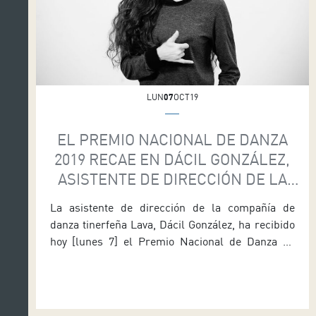
LUN
07
OCT19
EL PREMIO NACIONAL DE DANZA
2019 RECAE EN DÁCIL GONZÁLEZ,
ASISTENTE DE DIRECCIÓN DE LA
COMPAÑÍA TINERFEÑA LAVA
La asistente de dirección de la compañía de
danza tinerfeña Lava, Dácil González, ha recibido
hoy [lunes 7] el Premio Nacional de Danza en
Interpretación 2019. La bailarina, mano derecha
del director artístico de la formación residente de
Auditorio de Tenerife, Daniel Abreu -Premio
Nacional de Danza 2014-, obtiene el galardón