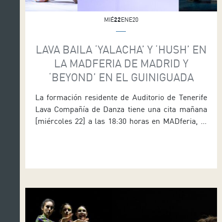
MIÉ
22
ENE20
LAVA BAILA ‘YALACHA’ Y ‘HUSH’ EN
LA MADFERIA DE MADRID Y
‘BEYOND’ EN EL GUINIGUADA
La formación residente de Auditorio de Tenerife
Lava Compañía de Danza tiene una cita mañana
[miércoles 22] a las 18:30 horas en MADferia, la
feria de artes escénicas que se celebra en el
espacio cultural Matadero Madrid. Además, el
cuerpo de baile dirigido por Daniel Abreu
(Premio Nacional de Danza 2014) se desplaza el
sábado […]