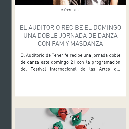
MIÉ
17
OCT18
EL AUDITORIO RECIBE EL DOMINGO
UNA DOBLE JORNADA DE DANZA
CON FAM Y MASDANZA
El Auditorio de Tenerife recibe una jornada doble
de danza este domingo 21 con la programación
del Festival Internacional de las Artes del
Movimiento (FAM) y la Extensión Tenerife de
Masdanza, el Festival Internacional de Danza
Contemporánea de Canarias. Los espectáculos
comenzarán en el hall a las 20:30 horas con
Business world, de la compañía […]