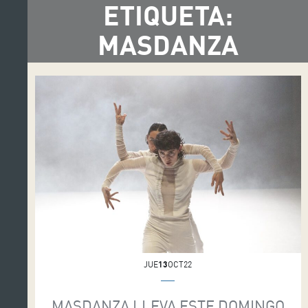
ETIQUETA:
MASDANZA
JUE
13
OCT22
MASDANZA LLEVA ESTE DOMINGO