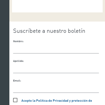
que recorren el mundo: Trajectory (Grecia), The
station (Hungría), Nice to beat you (Israel) y Birdy
(Taiwán). Todos los espectáculos tendrán lugar
en la Sala de Cámara a partir de […]
Suscríbete a nuestro boletín
Nombre:
Apellido:
Email:
Acepto la Política de Privacidad y protección de