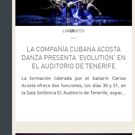
LUN
25
OCT21
LA COMPAÑÍA CUBANA ACOSTA
DANZA PRESENTA ‘EVOLUTION’ EN
EL AUDITORIO DE TENERIFE
La formación liderada por el bailarín Carlos
Acosta ofrece dos funciones, los días 30 y 31, en
la Sala Sinfónica El Auditorio de Tenerife, espacio
que depende del área de Cultura del Cabildo, que
dirige el consejero Enrique Arriaga, ofrece este
fin de semana dos funciones de Evolution, un
espectáculo de la prestigiosa compañía cubana
Acosta […]