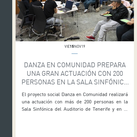
VIE
15
NOV19
DANZA EN COMUNIDAD PREPARA
UNA GRAN ACTUACIÓN CON 200
PERSONAS EN LA SALA SINFÓNICA
DEL AUDITORIO DE TENERIFE
El proyecto social Danza en Comunidad realizará
una actuación con más de 200 personas en la
Sala Sinfónica del Auditorio de Tenerife y en el
que participarán todos los colectivos que forman
parte de esta iniciativa. La coordinadora de este
proyecto, Laura Marrero, anunció hoy [viernes 15]