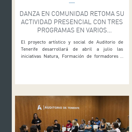
DANZA EN COMUNIDAD RETOMA SU
ACTIVIDAD PRESENCIAL CON TRES
PROGRAMAS EN VARIOS
MUNICIPIOS DE LA ISLA
El proyecto artístico y social de Auditorio de
Tenerife desarrollará de abril a julio las
iniciativas Natura, Formación de formadores y
Misiva Auditorio de Tenerife, entidad cultural que
depende del área de Cultura del Cabildo que
dirige el consejero Enrique Arriaga, retoma la
actividad presencial de su programa Danza en
Comunidad con tres acciones -Natura, […]