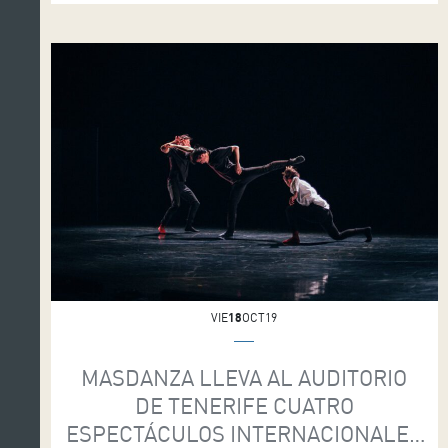
que la fecha será el 7 de junio […]
VIE
18
OCT19
MASDANZA LLEVA AL AUDITORIO
DE TENERIFE CUATRO
ESPECTÁCULOS INTERNACIONALES