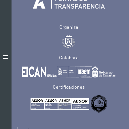
Organiza
menu
Colabora
Certificaciones