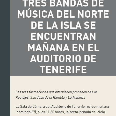
TRES BANDAS DE
MÚSICA DEL NORTE
DE LA ISLA SE
ENCUENTRAN
MAÑANA EN EL
AUDITORIO DE
TENERIFE
Las tres formaciones que intervienen proceden de Los
Realejos, San Juan de la Rambla y La Matanza
La Sala de Cámara del Auditorio de Tenerife recibe mañana
(domingo 27), a las 11:30 horas, la sexta jornada del ciclo