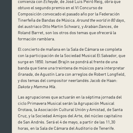
comienza con
Echeyde
, de José Luis Peiró Reig, obra que
obtuvo el segundo premio en el VI Concurso de
Composición convocado el pasado año por la Federación
Tinerfeña de Bandas de Música.
Around the world in 80 days
,
del austriaco Otto Martin Schwarz, y
Arabian Dances
, de
Roland Barret, son los otros dos temas que ofrecerá la
formación ramblera.
El concierto de mañana en la Sala de Cámara se completa
con la participación de la Sociedad Musical El Salvador, que
surge en 1850. Ismael Brajín se pondrá al frente de una
banda que tiene una treintena de músicos para interpretar
Granada
, de Agustín Lara con arreglos de Robert Longfield,
y dos temas del compositor neerlandés Jacob de Haan:
Dakota
y
Mamma Mía
.
Las agrupaciones que actuarán en la séptima jornada del
ciclo Primavera Musical serán la Agrupación Musical
Orotava, la Asociación Cultural Unión y Amistad, de Santa
Cruz, y la Sociedad Amigos del Arte, del núcleo capitalino
de San Andrés. Será el 4 de mayo, a partir de las 11,30
horas, en la Sala de Cámara del Auditorio de Tenerife.