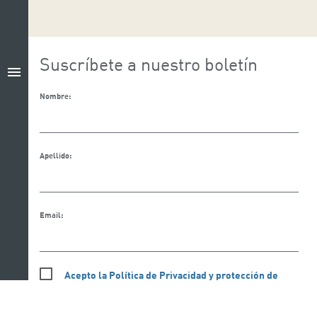
Suscríbete a nuestro boletín
menu
Nombre:
Apellido:
Email:
Acepto la Política de Privacidad y protección de
datos.
Acepto la política de cookies