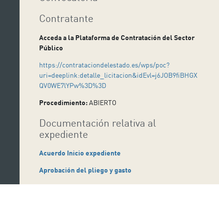
Contratante
Acceda a la Plataforma de Contratación del Sector
Público
https://contrataciondelestado.es/wps/poc?
uri=deeplink:detalle_licitacion&idEvl=j6JOB9fiBHGX
QV0WE7lYPw%3D%3D
Procedimiento:
ABIERTO
Documentación relativa al
expediente
Acuerdo Inicio expediente
Aprobación del pliego y gasto
Pliego de cláusulas administrativas
Proyecto (Prescripciones Técnicas)