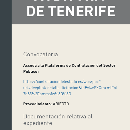
DE TENERIFE
Convocatoria
Acceda a la Plataforma de Contratación del Sector
Público:
https://contrataciondelestado.es/wps/poc?
uri=deeplink:detalle_licitacion&idEvl=vPXCmxmIFol
7h85%2Fpmmsfw%3D%3D
Procedimiento:
ABIERTO
Documentación relativa al
expediente