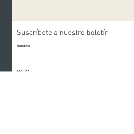
Suscríbete a nuestro boletín
Nombre:
Apellido:
Email:
Acepto la Política de Privacidad y protección de
datos.