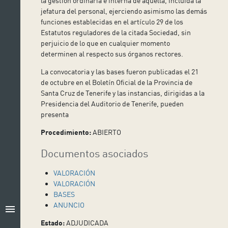
la gestión ordinaria e interna de aquella, incluida la
jefatura del personal, ejerciendo asimismo las demás
funciones establecidas en el artículo 29 de los
Estatutos reguladores de la citada Sociedad, sin
perjuicio de lo que en cualquier momento
determinen al respecto sus órganos rectores.
La convocatoria y las bases fueron publicadas el 21
de octubre en el Boletín Oficial de la Provincia de
Santa Cruz de Tenerife y las instancias, dirigidas a la
Presidencia del Auditorio de Tenerife, pueden
presenta
Procedimiento:
ABIERTO
Documentos asociados
VALORACIÓN
VALORACIÓN
BASES
ANUNCIO
menu
Estado:
ADJUDICADA