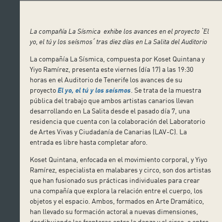
La compañía La Sísmica exhibe los avances en el proyecto
ˋ
El
yo, el tú y los seísmos
ˊ
tras diez días en La Salita del Auditorio
La compañía La Sísmica, compuesta por Koset Quintana y
Yiyo Ramírez, presenta este viernes (día 17) a las 19:30
horas en el Auditorio de Tenerife los avances de su
proyecto
El yo, el tú y los seísmos
. Se trata de la muestra
pública del trabajo que ambos artistas canarios llevan
desarrollando en La Salita desde el pasado día 7, una
residencia que cuenta con la colaboración del Laboratorio
de Artes Vivas y Ciudadanía de Canarias (LAV-C). La
entrada es libre hasta completar aforo.
Koset Quintana, enfocada en el movimiento corporal, y Yiyo
Ramírez, especialista en malabares y circo, son dos artistas
que han fusionado sus prácticas individuales para crear
una compañía que explora la relación entre el cuerpo, los
objetos y el espacio. Ambos, formados en Arte Dramático,
han llevado su formación actoral a nuevas dimensiones,
desdibujando las fronteras entre la danza y el circo; o entre