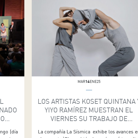
se podrá disfrutar este sábado (día 25) y […]
MAR
14
ENE25
L
LOS ARTISTAS KOSET QUINTANA 
ONADO
YIYO RAMÍREZ MUESTRAN EL
MO
VIERNES SU TRABAJO DE
RESIDENCIA
ingo (día
La compañía La Sísmica exhibe los avances e