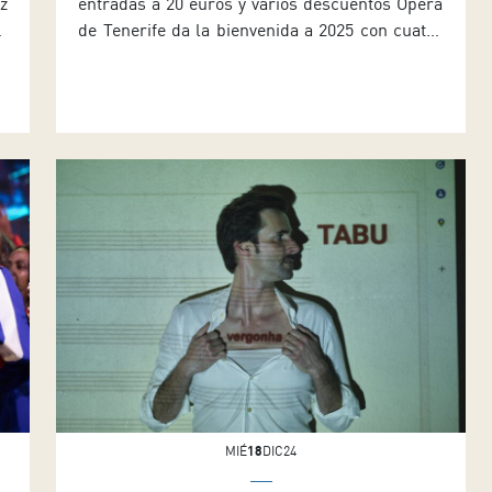
z
entradas a 20 euros y varios descuentos Ópera
a
de Tenerife da la bienvenida a 2025 con cuatro
o
funciones de Trouble in Tahiti, una ópera de
s
cámara de producción propia. Tras el éxito del
s
año pasado, con todas las entradas agotadas,
la divertida propuesta de Leonard Bernstein
(West Side Story) […]
MIÉ
18
DIC24