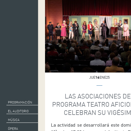
JUE
16
ENE25
LAS ASOCIACIONES DE
PROGRAMACIÓN
PROGRAMA TEATRO AFICI
CELEBRAN SU VIGÉSI
EL AUDITORIO
ENCUENTRO ANUAL
MÚSICA
La actividad se desarrollará este dom
ÓPERA