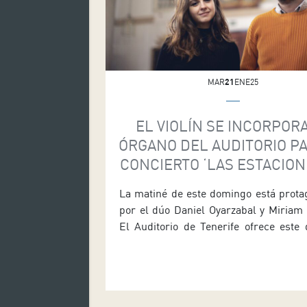
MAR
21
ENE25
EL VIOLÍN SE INCORPOR
ÓRGANO DEL AUDITORIO PA
CONCIERTO ‘LAS ESTACION
VIVALDI’
La matiné de este domingo está prota
por el dúo Daniel Oyarzabal y Miriam
El Auditorio de Tenerife ofrece este
(día 26) a las 12:00 horas en la Sala 
uno de los conciertos de su ciclo de
que cuenta con la colaboración de
Academia Canaria de Bellas Artes de S