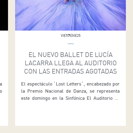
VIE
17
ENE25
EL NUEVO BALLET DE LUCÍA
LACARRA LLEGA AL AUDITORIO
CON LAS ENTRADAS AGOTADAS
a
El espectáculo ˋLost Lettersˊ, encabezado por
o
la Premio Nacional de Danza, se representa
a
este domingo en la Sinfónica El Auditorio de
a
Tenerife programa para este domingo (día 19) a
a
las 19:30 horas en la Sala Sinfónica el
n
espectáculo Lost Letters, del Lucía Lacarra
,
Ballet. El recientemente creado cuerpo de