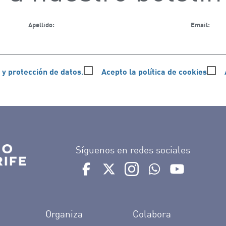
Apellido:
Email:
 y protección de datos.
Acepto la política de cookies
Síguenos en redes sociales
Ir a perfil de Auditorio de Tenerife e
Ir a perfil de Auditorio de Tene
Ir a perfil de Auditorio 
Ir al Boletín What
Ir al perfil
Organiza
Colabora