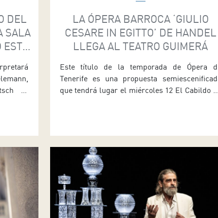
O DEL
LA ÓPERA BARROCA ‘GIULIO
A SALA
CESARE IN EGITTO’ DE HANDEL
 ESTE
LLEGA AL TEATRO GUIMERÁ
rpretará
Este título de la temporada de Ópera d
lemann,
Tenerife es una propuesta semiescenificad
tsch El
que tendrá lugar el miércoles 12 El Cabildo d
eves (día
Tenerife y el Ayuntamiento de Santa Cruz s
e Cámara
han unido para ofrecer la ópera barroca Giuli
Ensemble
Cesare in Egitto (Julio César en Egipto) d
sonata a
George Frederick Handel en el Teatro Guimerá
rumentos
Los detalles […]