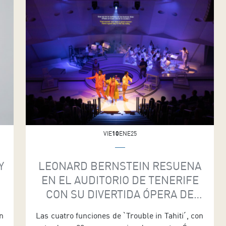
baile estrena pieza con ocho bailarines, más
Matthew […]
VIE
10
ENE25
Y
LEONARD BERNSTEIN RESUENA
EN EL AUDITORIO DE TENERIFE
CON SU DIVERTIDA ÓPERA DE
CÁMARA
n
Las cuatro funciones de ˋTrouble in Tahitiˊ, con