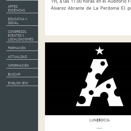
19), a las 17:00 horas en el Auditorio 
ARTES
Álvarez Abrante de La Perdoma El 
ESCÉNICAS
Teatro Aficionado de Auditorio de 
EDUCATIVA Y
celebra este domingo [día 19], a part
SOCIAL
17:00 horas, su vigésimo encuentro an
CONGRESOS,
Auditorio Francisco Álvarez Abrant
EVENTOS Y
LOCALIZACIONES
Perdoma, en el […]
FORMACIÓN
ACTUALIDAD
INFORMACIÓN
BUSCAR
ENGLISH (EN)
LUN
23
DIC24