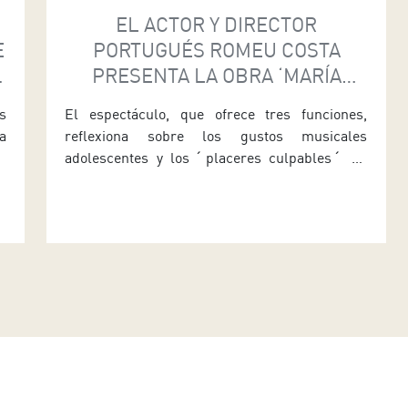
EL ACTOR Y DIRECTOR
E
PORTUGUÉS ROMEU COSTA
PRESENTA LA OBRA ‘MARÍA
KARÉI’ EN LA SALITA
s
El espectáculo, que ofrece tres funciones,
a
reflexiona sobre los gustos musicales
d
adolescentes y los ˊplaceres culpablesˊ La
o
Salita, el nuevo programa dedicado al teatro
a
del Auditorio de Tenerife, recibe este fin de
a
semana a Romeu Costa con María Karéi, una
s
obra en la que se reflexiona sobre los guilty
pleasures (placeres culpables) referidos a los
gustos musicales de las […]