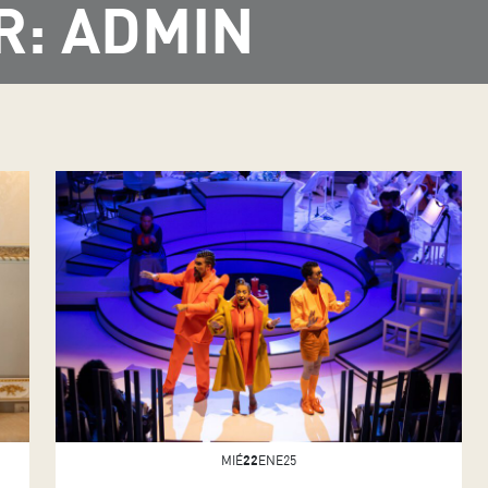
R: ADMIN
MIÉ
22
ENE25