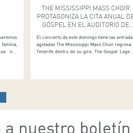
THE MISSISSIPPI MASS CHOIR
PROTAGONIZA LA CITA ANUAL D
GÓSPEL EN EL AUDITORIO DE
TENERIFE
ueremos
El concierto de este domingo tiene las entrada
familia,
agotadas The Mississippi Mass Choir regresa 
que nos
Tenerife dentro de su gira The Gospel Legen
cubre a
Tour para ofrecer un concierto este doming
e hemos
(día 22), a partir de las 19:30 horas, en la Sal
Sinfónica del Auditorio de Tenerife. La cit
anual de góspel ha vuelto a agotar la
entradas. […]
 a nuestro boletín