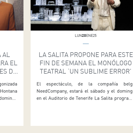
LUN
20
ENE25
A AL
LA SALITA PROPONE PARA ESTE
RA EL
FIN DE SEMANA EL MONÓLOGO
ES DE
TEATRAL ‘UN SUBLIME ERROR’
gonizada
El espectáculo, de la compañía belg
 Hontana
NeedCompany, estará el sábado y el doming
 domingo
en el Auditorio de Tenerife La Salita program
Sinfónica
para este fin de semana Un sublime error. Un
 órgano,
recapitulación del pasado, de la compañí
 la Real
belga NeedCompany. El espectáculo, u
an […]
monólogo escrito para el actor Gonzalo Cunill