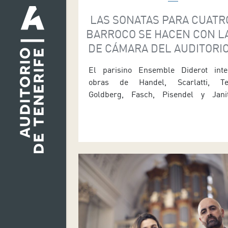
LAS SONATAS PARA CUATR
BARROCO SE HACEN CON L
DE CÁMARA DEL AUDITORIO
JUEVES
El parisino Ensemble Diderot inte
obras de Handel, Scarlatti, Te
Goldberg, Fasch, Pisendel y Jani
Auditorio de Tenerife programa este ju
13) a las 19:30 horas en la Sala d
Sonate a quattro, un programa del 
Diderot. El concierto abordará la 
cuatro barroca, interpretada con inst
de época, con […]