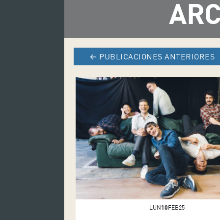
ARC
←
PUBLICACIONES ANTERIORES
LUN
10
FEB25