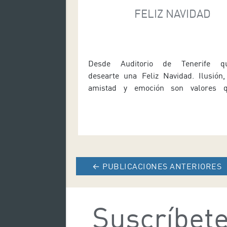
FELIZ NAVIDAD
Desde Auditorio de Tenerife q
desearte una Feliz Navidad. Ilusión, 
amistad y emoción son valores 
acercan a ti en estas fechas. Des
continuación la felicitación qu
preparado:
←
PUBLICACIONES ANTERIORES
Suscríbete