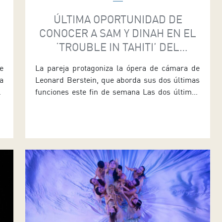
ÚLTIMA OPORTUNIDAD DE
CONOCER A SAM Y DINAH EN EL
‘TROUBLE IN TAHITI’ DEL
AUDITORIO DE TENERIFE
e
La pareja protagoniza la ópera de cámara de
a
Leonard Berstein, que aborda sus dos últimas
e
funciones este fin de semana Las dos últimas
e
oportunidades para disfrutar de Trouble in
o
Tahiti y conocer a la pareja protagonista, Sam y
e
Dinah, tendrán lugar este sábado (día 25) y
.
domingo (día 26) a las 19:30 horas en la Sala de
[…]