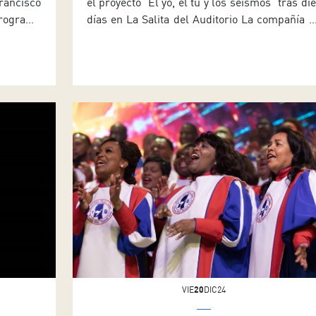
Francisco
el proyecto ˋEl yo, el tú y los seísmosˊ tras die
programa
días en La Salita del Auditorio La compañía L
Tenerife
Sísmica, compuesta por Koset Quintana y Yiy
ir de las
Ramírez, presenta este viernes (día 17) a la
ual en el
19:30 horas en el Auditorio de Tenerife lo
e, de La
avances de su proyecto El yo, el […]
VIE
20
DIC24