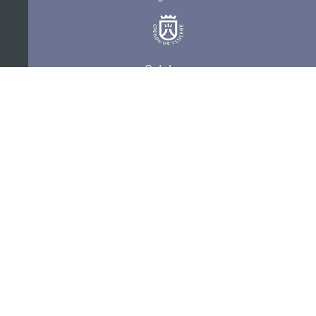
Colabora
Certificaciones
POLÍTICA DE PRIVACIDAD
CONVOCATORIAS
CONTACTO
SEDE ELECTRÓNICA
SUSCRÍBETE