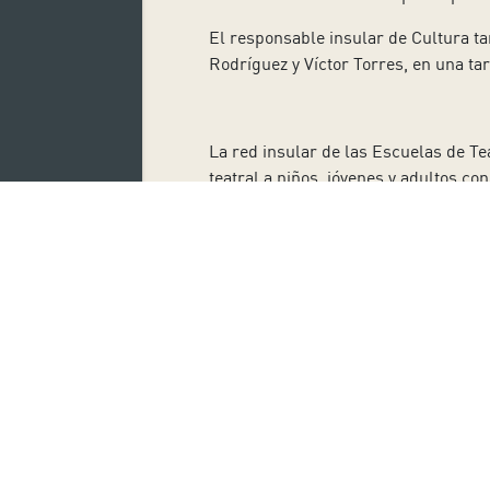
El responsable insular de Cultura ta
Rodríguez y Víctor Torres, en una t
La red insular de las Escuelas de Te
teatral a niños, jóvenes y adultos con
Suscríbete
Nombre:
Acepto la Política de Privacidad
REGÍSTRATE