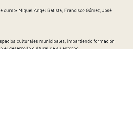
te curso: Miguel Ángel Batista, Francisco Gómez, José
 espacios culturales municipales, impartiendo formación
on el desarrollo cultural de su entorno.
Acepto el Aviso Legal.