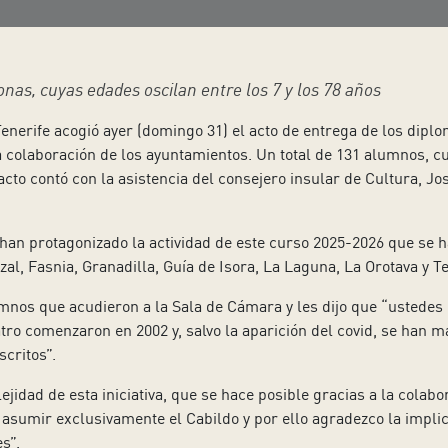
nas, cuyas edades oscilan entre los 7 y los 78 años
enerife acogió ayer (domingo 31) el acto de entrega de los dipl
a colaboración de los ayuntamientos. Un total de 131 alumnos, cu
acto contó con la asistencia del consejero insular de Cultura, Jo
han protagonizado la actividad de este curso 2025-2026 que se h
uzal, Fasnia, Granadilla, Guía de Isora, La Laguna, La Orotava y T
umnos que acudieron a la Sala de Cámara y les dijo que “ustedes 
eatro comenzaron en 2002 y, salvo la aparición del covid, se ha
scritos”.
ejidad de esta iniciativa, que se hace posible gracias a la colab
a asumir exclusivamente el Cabildo y por ello agradezco la impli
s”.