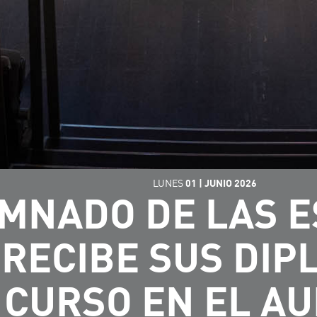
LUNES
01
|
JUNIO
2026
UMNADO DE LAS 
RECIBE SUS DIP
 CURSO EN EL AU