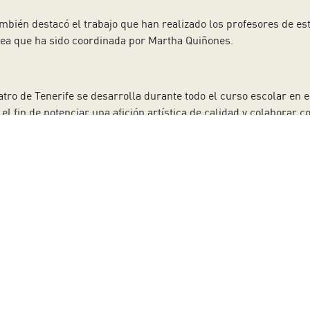
mbién destacó el trabajo que han realizado los profesores de es
area que ha sido coordinada por Martha Quiñones.
atro de Tenerife se desarrolla durante todo el curso escolar en
 el fin de potenciar una afición artística de calidad y colaborar c
 a nuestro boletín
Apellido:
Email:
 y protección de datos.
Acepto la política de cookies