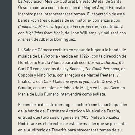
La Asociación Músico-Cultural Ernesto Beteta, de Santa
Úrsula, contará con la dirección de Miguel Ángel Expósito
Marrero para interpretar tres temas. El repertorio de esta
banda -con tres décadas de su historia- comenzará con
Candelaria Marrero Tejera
, de Ferrer Ferrán, y continuará
con
Highlights from Hook
, de John Williams, y finalizará con
Frenesí
, de Alberto Domínguez.
La Sala de Cámara recibirá en segundo lugar a la banda de
música de La Victoria -nacida en 1922-, con la dirección de
Humberto García Afonso para ofrecer
Carmina Burana,
de
Carl Off con arreglos de Jay Bocook;
The Godfather saga
, de
Coppola y Nino Rota, con arreglos de Marcel Peeters, y
finalizará con
Can´t take me eyes of you
, de B. Crewe y B.
Gaudio, con arreglos de Johan de Meij, y en la que Carmen
María de Luis Fumero intervendrá como solista.
El concierto de este domingo concluirá con la participación
de la banda del Patronato Artístico y Musical de Fasnia,
entidad que tuvo sus orígenes en 1985. Mateu González
Rodríguez es el director de esta formación que se presenta
en el Auditorio de Tenerife para ofrecer tres temas de su