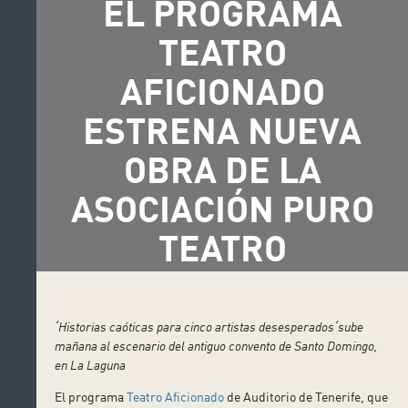
EL PROGRAMA
TEATRO
AFICIONADO
ESTRENA NUEVA
OBRA DE LA
ASOCIACIÓN PURO
TEATRO
ˊ
Historias caóticas para cinco artistas desesperados
ˊ
sube
mañana al escenario del antiguo convento de Santo Domingo,
en La Laguna
El programa
Teatro Aficionado
de Auditorio de Tenerife, que