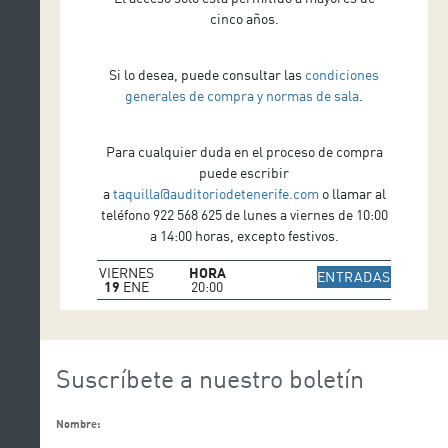
cinco años.
Si lo desea, puede consultar las
condiciones
generales de compra y normas de sala
.
Para cualquier duda en el proceso de compra
puede escribir
a
taquilla@auditoriodetenerife.com
o llamar al
teléfono 922 568 625 de lunes a viernes de 10:00
a 14:00 horas, excepto festivos.
VIERNES
HORA
IR A WE
ENTRADAS
19
ENE
20:00
Suscríbete a nuestro boletín
Nombre: