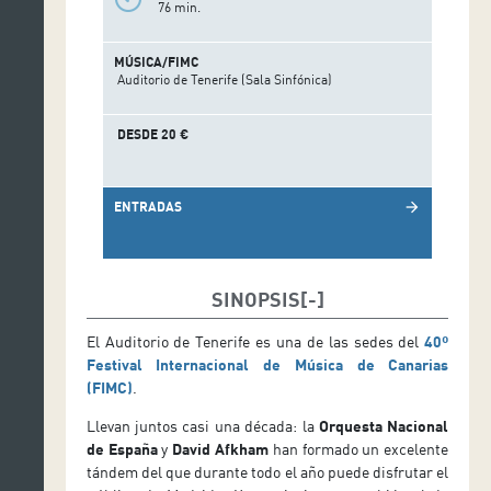
76 min.
MÚSICA/FIMC
Auditorio de Tenerife (Sala Sinfónica)
DESDE 20 €
ENTRADAS
arrow_forward
SINOPSIS
El Auditorio de Tenerife es una de las sedes del
40º
Festival Internacional de Música de Canarias
(FIMC)
.
Llevan juntos casi una década: la
Orquesta Nacional
de España
y
David Afkham
han formado un excelente
tándem del que durante todo el año puede disfrutar el