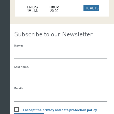
FRIDAY
HOUR
IR A WE
TICKETS
19
JAN
20:00
Subscribe to our Newsletter
Name:
Last Name:
Email:
I accept the privacy and data protection policy