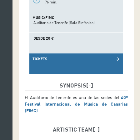
76 min.
MUSIC/FIMC
Auditorio de Tenerife (Sala Sinfónica)
DESDE 20 €
TICKETS
arrow_forward
SYNOPSIS
El Auditorio de Tenerife es una de las sedes del
40º
Festival Internacional de Música de Canarias
(FIMC)
.
ARTISTIC TEAM
David Afkham, dirección