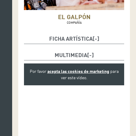
EL GALPÓN
COMPAÑÍA
FICHA ARTÍSTICA
Texto y dirección: Santiago Sanguinetti
MULTIMEDIA
Elenco: Myriam Gleijer, Elizabeth Vignoli, Héctor
Hernández, Pierino Zorzini y Claudia Trecu
Por favor
acepta las cookies de marketing
para
ver este vídeo.