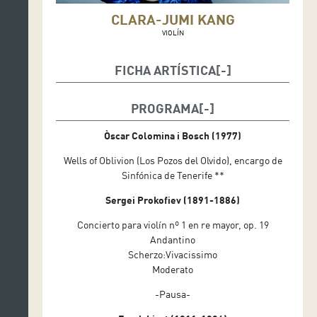
CLARA-JUMI KANG
VIOLÍN
FICHA ARTÍSTICA
Directora: Ariane Matiakh
PROGRAMA
Solista: Clara-Jumi Kang (violín)
Òscar Colomina i Bosch (1977)
Wells of Oblivion (Los Pozos del Olvido), encargo de
Sinfónica de Tenerife **
Sergei Prokofiev (1891-1886)
Concierto para violín nº 1 en re mayor, op. 19
Andantino
Scherzo:Vivacissimo
Moderato
-Pausa-