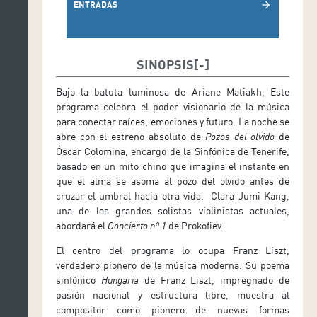
ENTRADAS
arrow_forward
SINOPSIS
Bajo la batuta luminosa de Ariane Matiakh, Este
programa celebra el poder visionario de la música
para conectar raíces, emociones y futuro. La noche se
abre con el estreno absoluto de
Pozos del olvido
de
Óscar Colomina, encargo de la Sinfónica de Tenerife,
basado en un mito chino que imagina el instante en
que el alma se asoma al pozo del olvido antes de
cruzar el umbral hacia otra vida. Clara-Jumi Kang,
una de las grandes solistas violinistas actuales,
abordará el
Concierto nº 1
de Prokofiev.
El centro del programa lo ocupa Franz Liszt,
verdadero pionero de la música moderna. Su poema
sinfónico
Hungaria
de Franz Liszt, impregnado de
pasión nacional y estructura libre, muestra al
compositor como pionero de nuevas formas