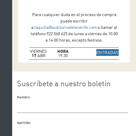
Para cualquier duda en el proceso de compra
puede escribir
a
taquilla@auditoriodetenerife.com
o llamar al
teléfono 922 568 625 de lunes a viernes de 10:00
a 14:00 horas, excepto festivos.
VIERNES
HORA
IR A WE
ENTRADAS
17
ABR
19:30
Suscríbete a nuestro boletín
Nombre:
Apellido: