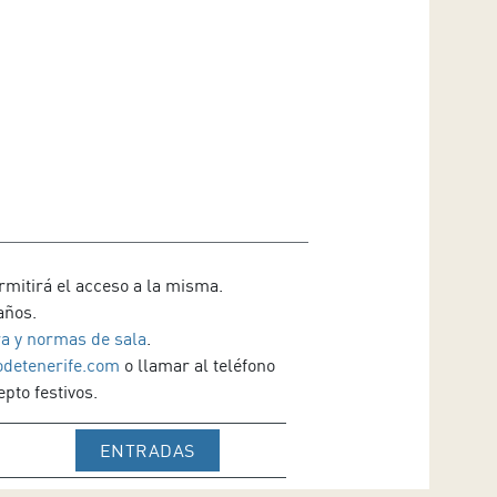
rmitirá el acceso a la misma.
años.
a y normas de sala
.
odetenerife.com
o llamar al teléfono
pto festivos.
IR A WEB DE VENTA DE TICKETS D
ENTRADAS