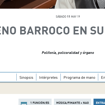
SÁBADO
11
MAY 19
ENO BARROCO EN S
Polifonía, policoralidad y órgano
Sinopsis
Intérpretes
Programa de mano
En
1 FUNCIÓN/ES
MÚSICA/FIMANTE + NAO
ENTRA