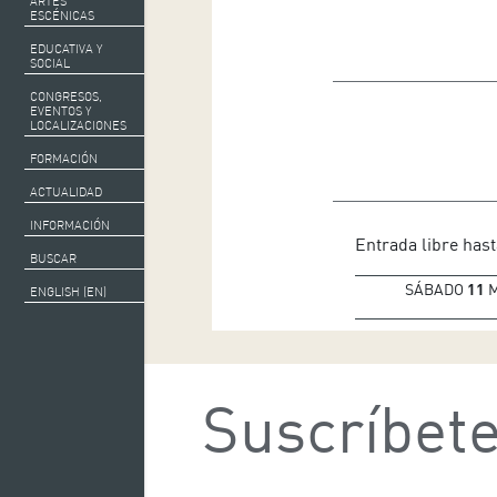
ARTES
ESCÉNICAS
EDUCATIVA Y
SOCIAL
CONGRESOS,
EVENTOS Y
LOCALIZACIONES
FORMACIÓN
ACTUALIDAD
INFORMACIÓN
Entrada libre hast
BUSCAR
SÁBADO
11
M
ENGLISH (EN)
Suscríbete