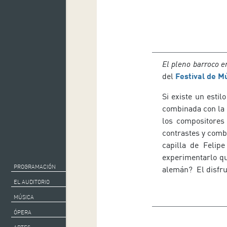
El pleno barroco e
del
Festival de M
Si existe un esti
combinada con la p
los compositores 
contrastes y comb
capilla de Felip
experimentarlo qu
PROGRAMACIÓN
alemán? El disfrut
EL AUDITORIO
MÚSICA
ÓPERA