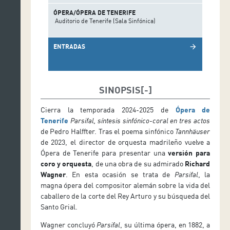
ÓPERA/ÓPERA DE TENERIFE
Auditorio de Tenerife (Sala Sinfónica)
ENTRADAS
arrow_forward
SINOPSIS
Cierra la temporada 2024-2025 de
Ópera de
Tenerife
Parsifal, síntesis sinfónico-coral en tres actos
de Pedro Halffter
. Tras el poema sinfónico
Tannhäuser
de 2023, el director de orquesta madrileño vuelve a
Ópera de Tenerife para presentar una
versión para
coro y orquesta
, de una obra de su admirado
Richard
Wagner
. En esta ocasión se trata de
Parsifal
, la
magna ópera del compositor alemán sobre la vida del
caballero de la corte del Rey Arturo y su búsqueda del
Santo Grial.
Wagner concluyó
Parsifal
, su última ópera, en 1882, a