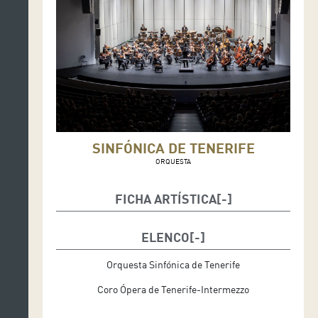
SINFÓNICA DE TENERIFE
ORQUESTA
FICHA ARTÍSTICA
Dirección musical: Pedro Halffter
ELENCO
Diseño de iluminación: Antón Armendariz
Orquesta Sinfónica de Tenerife
Dirección de coro: Miguel Ángel Arqued
Coro Ópera de Tenerife-Intermezzo
Idioma: alemán con sobrebtítulos en español e inglés.