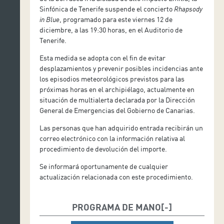
Sinfónica de Tenerife suspende el concierto
Rhapsody
George Gershwin (1898 – 1937)
in Blue
, programado para este viernes 12 de
KAREN KAMENSEK
Rhapsody in blue
(orq. Grofé 1942)
diciembre, a las 19:30 horas, en el Auditorio de
DIRECTORA
Tenerife.
George Gershwin (1898 – 1937)
Un americano en París
(1928)
Esta medida se adopta con el fin de evitar
desplazamientos y prevenir posibles incidencias ante
los episodios meteorológicos previstos para las
próximas horas en el archipiélago, actualmente en
situación de multialerta declarada por la Dirección
General de Emergencias del Gobierno de Canarias.
Las personas que han adquirido entrada recibirán un
correo electrónico con la información relativa al
procedimiento de devolución del importe.
Se informará oportunamente de cualquier
actualización relacionada con este procedimiento.
PROGRAMA DE MANO
NOELIA RODILES