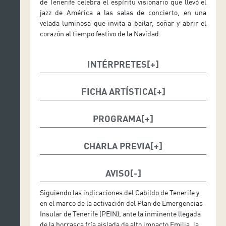
de Tenerife celebra el espíritu visionario que llevó el
jazz de América a las salas de concierto, en una
velada luminosa que invita a bailar, soñar y abrir el
corazón al tiempo festivo de la Navidad.
INTÉRPRETES
FICHA ARTÍSTICA
Directora: Karen Kamensek
PROGRAMA
Solista: Noelia Rodiles (piano)
Maurice Ravel (1875 – 1937)
La valse
, poema coreográfico (1920)
CHARLA PREVIA
La Sinfónica de Tenerife ofrece una charla previa al
Maurice Ravel (1875 – 1937)
concierto a las 18:30 horas en la Sala Avenida (en el
Concierto para piano en sol mayor (1931)
AVISO
hall del Auditorio) a cargo de Cristina Arnay, de la
Allegramente
Asociación Tinerfeña de Amigos de la Música
Siguiendo las indicaciones del Cabildo de Tenerife y
Adagio assai
(ATADEM). La entrada es libre hasta completar el
en el marco de la activación del Plan de Emergencias
Presto
aforo.
Insular de Tenerife (PEIN), ante la inminente llegada
—Pausa—
de la borrasca fría aislada de alto impacto Emilia, la