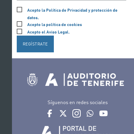
Acepto la Política de Privacidad y protección de
datos.
Acepto la política de cookies
Acepto el Aviso Legal.
REGÍSTRATE
Síguenos en redes sociales
Ir a perfil de Auditorio de Tenerife en Face
Ir a perfil de Auditorio de Tenerife e
Ir a perfil de Auditorio de T
Ir al Boletín Whatsap
Ir al perfil d