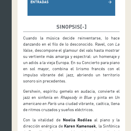
ENTRADAS
arrow_forward
SINOPSIS
Cuando la música decide reinventarse, lo hace
danzando en el filo de lo desconocido. Ravel, con
La
Valse
, descompone el glamour del vals hasta mostrar
su vertiente más amarga y espectral: un homenaje y
un adiós a la vieja Europa. En su Concierto para piano
en sol mayor, combina el lirismo francés con el
impulso vibrante del jazz, abriendo un territorio
sonoro sin precedentes.
Gershwin, espíritu gemelo en audacia, convierte el
jazz en sinfonía en
Rhapsody in Blue
y pinta en
Un
americano en París
una ciudad vibrante, caótica, llena
de ritmos cruzados y sueños eléctricos.
Con la vitalidad de
Noelia Rodiles
al piano y la
dirección enérgica de
Karen Kamensek
, la Sinfónica