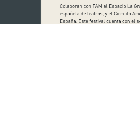
Colaboran con FAM el Espacio La Gra
española de teatros, y el Circuito Ac
España. Este festival cuenta con el 
los festivales con misión artística,
Se ruega al público llegar al recinto
aceptación de las medidas implementa
solo con convivientes. Las medidas a
Las entradas se pueden adquirir en
horas y sábados de 10:00 a 14:00 hor
17:00 horas y sábados de 10:00 a 14:0
en el 922 568 625, donde también se 
Suscríbete