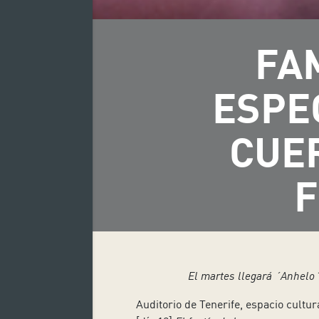
FA
ESPE
CUER
F
El martes llegará ´Anhelo´
Auditorio de Tenerife, espacio cultu