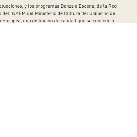
actuaciones, y los programas Danza a Escena, de la Red
bas del INAEM del Ministerio de Cultura del Gobierno de
ón Europea, una distinción de calidad que se concede a
a nivel europeo.
a la sala. La compra de las entradas supone la
OVID-19, como el uso de la mascarilla o la asistencia
NOR, se pueden consultar en la web del Auditorio.
a en el 902 317 327 de lunes a viernes de 10:00 a 17:00
quilla con cita previa de lunes a viernes de 10:00 a
e pedir en
//www.auditoriodetenerife.com/contactar
y
, excepto festivos.