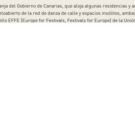
nja del Gobierno de Canarias, que aloja algunas residencias y 
ieloabierto de la red de danza de calle y espacios insólitos, am
sello EFFE (Europe for Festivals, Festivals for Europe) de la Uni
 compromiso con las comunidades locales y con visión estratégica 
 con antelación suficiente para realizar una entrada escalonada 
das por el centro cultural del Cabildo para hacer frente a la C
l completo, así como el plan de contingencia certificado por AE
 la página web
www.auditoriodetenerife.com
y de forma telefónic
as, excepto festivos. También se pueden conseguir acudiendo a ta
0 horas, excepto festivos. La cita para acudir a taquilla se pued
pueden resolver dudas, de lunes a viernes de 10:00 a 14:00 horas
 a nuestro boletín