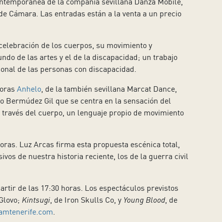
contemporánea de la compañía sevillana Danza Mobile,
de Cámara. Las entradas están a la venta a un precio
 celebración de los cuerpos, su movimiento y
ndo de las artes y el de la discapacidad; un trabajo
sonal de las personas con discapacidad.
horas
Anhelo
, de la también sevillana Marcat Dance,
o Bermúdez Gil que se centra en la sensación del
 través del cuerpo, un lenguaje propio de movimiento
horas. Luz Arcas firma esta propuesta escénica total,
vos de nuestra historia reciente, los de la guerra civil
rtir de las 17:30 horas. Los espectáculos previstos
 Glovo;
Kintsugi
, de Iron Skulls Co, y
Young Blood
, de
amtenerife.com
.