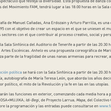
espectáculo que festeja la diversidad. Esta propuesta de danza 
s del Movimiento FAM, tendrá lugar a las 18:00 horas en la Sala 
rafía de Manuel Cañadas, Ana Erdozain y Arturo Parrilla, es una
5 con el objetivo de crear un espacio en el que se uniesen el mu
ectores con el que contribuir al proceso creativo, social y per
 la Sala Sinfónica del Auditorio de Tenerife a partir de las 20:30 
 Artes Escénicas.
Anhelo
es una propuesta coreográfica de Mari
a parte de la fragilidad de unas nanas armenias para recrear, a
ión política
se hará con la Sala Sinfónica a partir de las 20:30 
ía
, autobiografía de María Teresa León, que aborda los años decisi
r político, el mito de la Revolución y la fe en las en las utopías.
arán las funciones en exterior, comenzando cada media hora a pa
e OSA+MUJIKA;
Idi-Begi
, de Proyecto Larrua;
Mapa
, del Colectivo
bre la programación y las entradas puede consultarse en
www.f