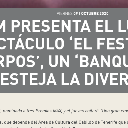
VIERNES
09
|
OCTUBRE
2020
M PRESENTA EL L
CTÁCULO ‘EL FES
POS’, UN ‘BANQ
ESTEJA LA DIVE
, nominada a tres Premios MAX, y el jueves bailará ´Una gran emo
ral que depende del Área de Cultura del Cabildo de Tenerife que 