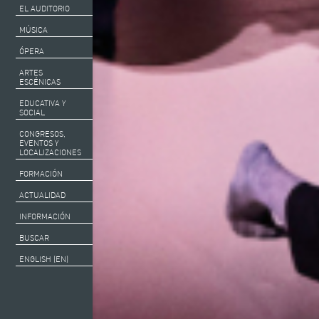
EL AUDITORIO
MÚSICA
ÓPERA
ARTES
ESCÉNICAS
EDUCATIVA Y
SOCIAL
CONGRESOS,
EVENTOS Y
LOCALIZACIONES
FORMACIÓN
ACTUALIDAD
INFORMACIÓN
BUSCAR
ENGLISH (EN)