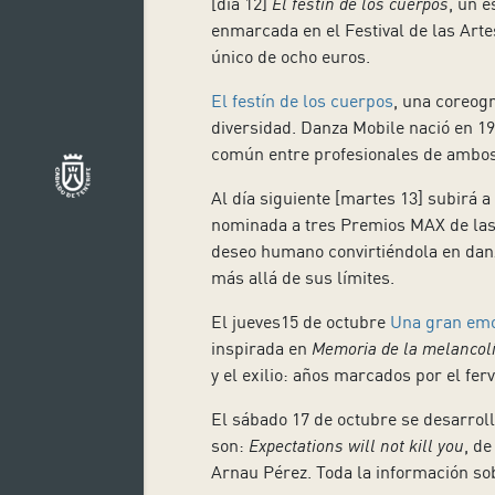
[día 12]
El festín de los cuerpos
, un 
enmarcada en el Festival de las Arte
único de ocho euros.
El festín de los cuerpos
, una coreog
diversidad. Danza Mobile nació en 199
común entre profesionales de ambos s
Al día siguiente [martes 13] subirá a
nominada a tres Premios MAX de las
deseo humano convirtiéndola en danz
más allá de sus límites.
El jueves15 de octubre
Una gran emoc
inspirada en
Memoria de la melancol
y el exilio: años marcados por el fervo
El sábado 17 de octubre se desarroll
son:
Expectations will not kill you
, d
Arnau Pérez. Toda la información so