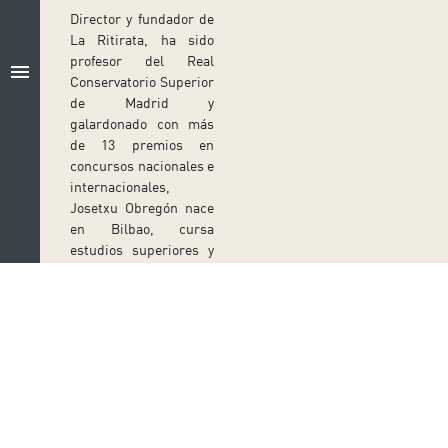
Director y fundador de
La Ritirata, ha sido
profesor del Real
menu
Conservatorio Superior
de Madrid y
galardonado con más
de 13 premios en
concursos nacionales e
internacionales,
Josetxu Obregón nace
en Bilbao, cursa
estudios superiores y
de postgrado en
violoncello y música de
cámara con las más
brillantes
calificaciones en
Alemania y Holanda,
donde estudia
Síguenos en redes sociales
violoncello barroco en
el Koninklijk
Ir a perfil de Auditorio de Tenerife en Facebook
Ir a perfil de Auditorio de Tenerife en Tw
Ir a perfil de Auditorio de Tener
Ir al Boletín Whatsapp de
Ir al perfil de Au