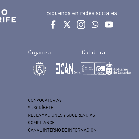
Síguenos en redes sociales
Ir a perfil de Auditorio de Tenerife e
Ir a perfil de Auditorio de Tene
Ir a perfil de Auditorio 
Ir al Boletín What
Ir al perfil
Organiza
Colabora
CONVOCATORIAS
SUSCRÍBETE
RECLAMACIONES Y SUGERENCIAS
COMPLIANCE
CANAL INTERNO DE INFORMACIÓN