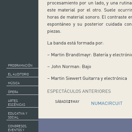
procesamiento por un lado, y una rutina
este material por el otro. Suele ocurr
horas de material sonoro. El contraste e
espontáneo y su posterior cuidada con
piezas.
La banda está formada por:
– Martin Brandlmayr: Batería y electróni
PROGRAMACIÓN
– John Norman: Bajo
EL AUDITORIO
– Martin Siewert Guitarra y electrónica
MÚSICA
ESPECTÁCULOS ANTERIORES
ÓPERA
ARTES
SÁBADO
21
MAY
NUMACIRCUIT
ESCÉNICAS
EDUCATIVA Y
SOCIAL
CONGRESOS,
EVENTOS Y