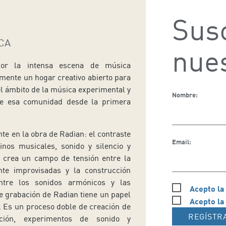
Susc
CA
nues
 por la intensa escena de música
lmente un hogar creativo abierto para
l ámbito de la música experimental y
Nombre:
de esa comunidad desde la primera
te en la obra de Radian: el contraste
Email:
inos musicales, sonido y silencio y
a crea un campo de tensión entre la
nte improvisadas y la construcción
entre los sonidos armónicos y las
Acepto la
de grabación de Radian tiene un papel
Acepto la
s. Es un proceso doble de creación de
REGÍSTR
ción, experimentos de sonido y