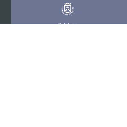
Colabora
Certificaciones
POLÍTICA DE PRIVACIDAD
CONVOCATORIAS
CONTACTO
SEDE ELECTRÓNICA
SUSCRÍBETE