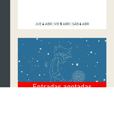
JUE
4
ABR
VIE
5
ABR
SÁB
6
ABR
Entradas agotadas
ÓPERA
ÓPERA DE TENERIFE
AUDITORIO DE TENERIFE