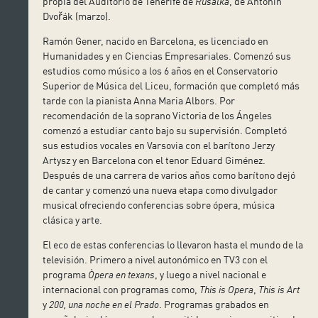
propia del Auditorio de Tenerife de
Rusalka
, de Antonín
Dvořák (marzo).
Ramón Gener, nacido en Barcelona, es licenciado en
Humanidades y en Ciencias Empresariales. Comenzó sus
estudios como músico a los 6 años en el Conservatorio
Superior de Música del Liceu, formación que completó más
tarde con la pianista Anna Maria Albors. Por
recomendación de la soprano Victoria de los Ángeles
comenzó a estudiar canto bajo su supervisión. Completó
sus estudios vocales en Varsovia con el barítono Jerzy
Artysz y en Barcelona con el tenor Eduard Giménez.
Después de una carrera de varios años como barítono dejó
de cantar y comenzó una nueva etapa como divulgador
musical ofreciendo conferencias sobre ópera, música
clásica y arte.
El eco de estas conferencias lo llevaron hasta el mundo de la
televisión. Primero a nivel autonómico en TV3 con el
programa
Òpera en texans
, y luego a nivel nacional e
internacional con programas como,
This is Opera
,
This is Art
y
200, una noche en el Prado
. Programas grabados en