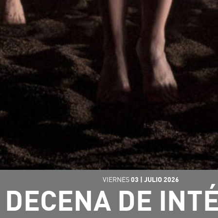
VIERNES
03
|
JULIO
2026
 DECENA DE INT