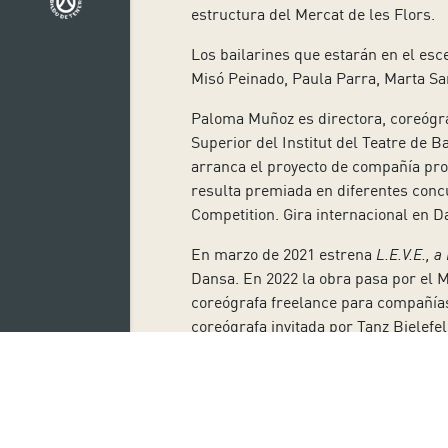
estructura del Mercat de les Flors.
Los bailarines que estarán en el esc
Misó Peinado, Paula Parra, Marta Sa
Paloma Muñoz es directora, coreógra
Superior del Institut del Teatre de
arranca el proyecto de compañía pro
resulta premiada en diferentes con
Competition. Gira internacional en 
En marzo de 2021 estrena
L.E.V.E., 
Dansa. En 2022 la obra pasa por el M
coreógrafa freelance para compañía
coreógrafa invitada por Tanz Bielefe
Las entradas se encuentran a un prec
demandantes de empleo y familias nu
de 10:00 a 17:00 horas y sábados de 
también la posibilidad de sacar un 