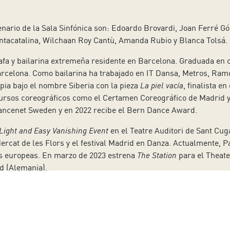
enario de la Sala Sinfónica son: Edoardo Brovardi, Joan Ferré G
ntacatalina, Wilchaan Roy Cantù, Amanda Rubio y Blanca Tolsá.
fa y bailarina extremeña residente en Barcelona. Graduada en co
 Barcelona. Como bailarina ha trabajado en IT Dansa, Metros, R
pia bajo el nombre Siberia con la pieza
La piel vacía
, finalista e
cursos coreográficos como el Certamen Coreográfico de Madrid 
Dancenet Sweden y en 2022 recibe el Bern Dance Award.
a Light and Easy Vanishing Event
en el Teatre Auditori de Sant Cug
ercat de les Flors y el festival Madrid en Danza. Actualmente, 
s europeas. En marzo de 2023 estrena
The Station
para el Theat
ld (Alemania).
io de 15 euros, 5 para menores de 30 años, además de los habit
merosas. Todo ello se puede adquirir en la página web www.audi
10:00 a 14:00 horas y de forma telefónica llamando al 902 317 32
abono parcial que permite ver tres de los espectáculos program