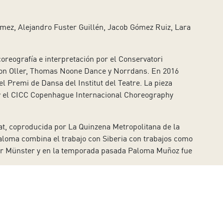
ómez, Alejandro Fuster Guillén, Jacob Gómez Ruiz, Lara
reografía e interpretación por el Conservatori
amon Oller, Thomas Noone Dance y Norrdans. En 2016
n el Premi de Dansa del Institut del Teatre. La pieza
y el CICC Copenhague Internacional Choreography
at, coproducida por La Quinzena Metropolitana de la
Paloma combina el trabajo con Siberia con trabajos como
er Münster y en la temporada pasada Paloma Muñoz fue
uales descuentos para, entre otros, estudiantes,
toriodetenerife.com, en la taquilla de lunes a viernes
7 en el mismo horario. Auditorio de Tenerife ofrece
ados en Mapas 2026 por 39 euros.