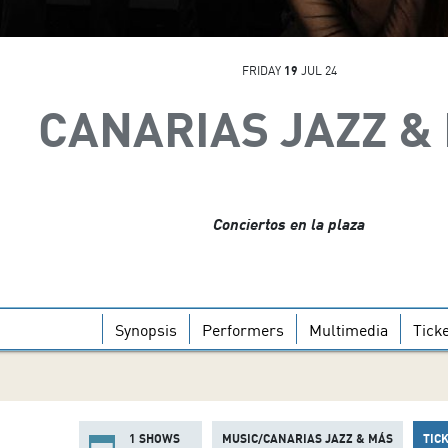
FRIDAY
19
JUL 24
CANARIAS JAZZ &
Conciertos en la plaza
Synopsis
Performers
Multimedia
Tick
1 SHOWS
MUSIC/CANARIAS JAZZ & MÁS
TIC