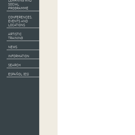
LEARNING AND
SOCIAL
PROGRAMME
CONFERENCES,
EVENTS AND
LOCATIONS
ARTISTIC
TRAINING
NEWS
INFORMATION
SEARCH
ESPAÑOL (ES)