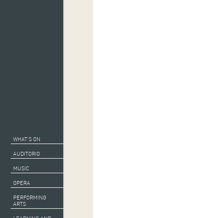
WHAT’S ON
AUDITORIO
MUSIC
OPERA
PERFORMING
ARTS