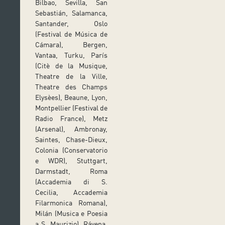
Bilbao, Sevilla, San
Sebastián, Salamanca,
Santander, Oslo
(Festival de Música de
Cámara), Bergen,
Vantaa, Turku, París
(Citè de la Musique,
Theatre de la Ville,
Theatre des Champs
Elysèes), Beaune, Lyon,
Montpellier (Festival de
Radio France), Metz
(Arsenal), Ambronay,
Saintes, Chase-Dieux,
Colonia (Conservatorio
e WDR), Stuttgart,
Darmstadt, Roma
(Accademia di S.
Cecilia, Accademia
Filarmonica Romana),
Milán (Musica e Poesia
a S. Maurizio), Rávena,