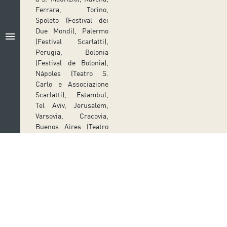
Ferrara, Torino,
Spoleto (Festival dei
Due Mondi), Palermo
menu
(Festival Scarlatti),
Perugia, Bolonia
(Festival de Bolonia),
Nápoles (Teatro S.
Carlo e Associazione
Scarlatti), Estambul,
Tel Aviv, Jerusalem,
Varsovia, Cracovia,
Buenos Aires (Teatro
Colón), Río de Janeiro
(Teatro S. Paolo), Nueva
York (Museo
Metropolitano, Lincoln
Center), Washington
(Biblioteca del
Congreso) Tokio…
Follow us on social media
Concerto Italiano ha
Ir a perfil de Auditorio de Tenerife en Facebook
Ir a perfil de Auditorio de Tenerife en Tw
Ir a perfil de Auditorio de Tener
Ir al Boletín Whatsapp de
Ir al perfil de Au