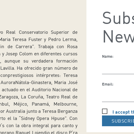
Subs
New
o Real Conservatorio Superior de
Maria Teresa Fuster y Pedro Lerma,
Fin de Carrera”. Trabaja con Rosa
n y Josep Colom en diferentes cursos
Name:
a, aunque su verdadera formación
xLavilla. Ha ofrecido gran número de
 conprestigiosos intérpretes: Teresa
 AuroraNátola-Ginastera, Maria José
Email:
 actuado en el Auditorio Nacional de
Zaragoza, La Coruña, Teatro Real de
ambul, Méjico, Panamá, Melbourne,
or Australia junto a Teresa Berganza
I accept t
to el la “Sidney Opera Hpuse”. Con
SUBSCRI
s con la obra integral para canto y
oprano Raquel Lojendio el disco P’ra