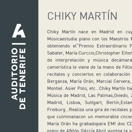
CHIKY MARTÍN
Chiky Martín nace en Madrid en cuy
Músicaestudia piano con los Maestros 
obteniendo el“Premio Extraordinario 
Sabater, María Curccio,Christopher Elto
de interpretación y música decámar
camerística le viene de la mano de Féli
recitales y conciertos en colaboración
Berganza, María Orán, Marcial Cervera,
Montiel. Asier Polo, etc…Chiky Martín ha
Música de Madrid, Las Palmas,Oviedo, 
Madrid, Lisboa, Suttgart, Berlín,Est
Freiburg…Realiza una gira de recitales p
que culminanacon un memorable cncier
María Orán ha grabadopara EMI dos CD’
piano de ANtón GArcía Abril yjuntoa la s