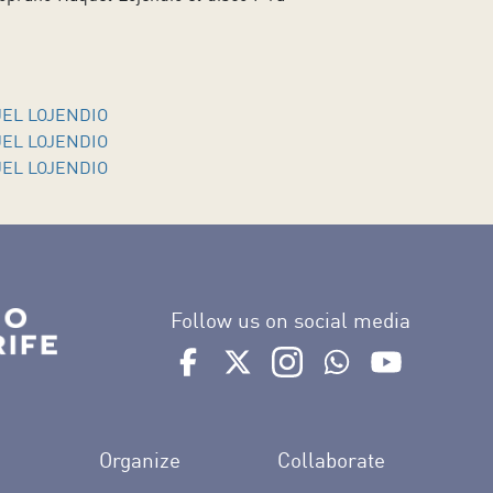
UEL LOJENDIO
UEL LOJENDIO
UEL LOJENDIO
Follow us on social media
Ir a perfil de Auditorio de Tenerife e
Ir a perfil de Auditorio de Tene
Ir a perfil de Auditorio 
Ir al Boletín What
Ir al perfil
Organize
Collaborate