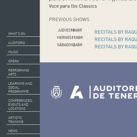
Voce para Ibs Classics
PREVIOUS SHOWS
JUEVES
10
ABR
RECITALS BY RAQ
WHAT’S ON
VIERNES
11
ABR
RECITALS BY RAQ
AUDITORIO
SÁBADO
12
ABR
RECITALS BY RAQ
MUSIC
OPERA
PERFORMING
ARTS
LEARNING AND
SOCIAL
PROGRAMME
CONFERENCES,
EVENTS AND
LOCATIONS
ARTISTIC
TRAINING
NEWS