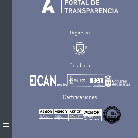
Organiza
Colabora
Certificaciones
menu