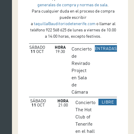
generales de compra y normas de sala
.
Para cualquier duda en el proceso de compra
puede escribir
a
taquilla@auditoriodetenerife.com
o llamar al
teléfono 922 568 625 de lunes a viernes de 10:00
a 14:00 horas, excepto festivos.
SÁBADO
HORA
IR A WE
Concierto
ENTRADAS
11
OCT
19:30
de
Revirado
Project
en Sala
de
Cámara
SÁBADO
HORA
IR A WEB
Concierto
LIBRE
11
OCT
21:00
The Hot
Club of
Tenerife
en el hall