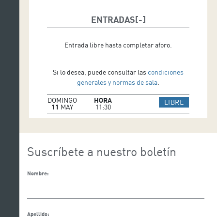
ENTRADAS
Entrada libre hasta completar aforo.
Si lo desea, puede consultar las
condiciones
generales y normas de sala
.
DOMINGO
HORA
IR A WEB
LIBRE
11
MAY
11:30
Suscríbete a nuestro boletín
Nombre:
Apellido: