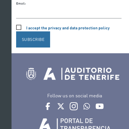
Email:
I accept the privacy and data protection policy
SUBSCRIBE
Follow us on social media
Ir a perfil de Auditorio de Tenerife en Face
Ir a perfil de Auditorio de Tenerife e
Ir a perfil de Auditorio de T
Ir al Boletín Whatsap
Ir al perfil d