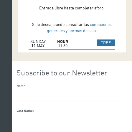
Entrada libre hasta completar aforo.
Si lo desea, puede consultar las
condiciones
generales y normas de sala
.
SUNDAY
HOUR
IR A WEB 
FREE
11
MAY
11:30
Subscribe to our Newsletter
Name:
Last Name: