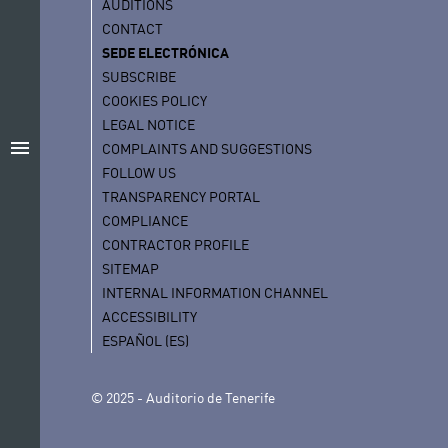
AUDITIONS
CONTACT
SEDE ELECTRÓNICA
SUBSCRIBE
COOKIES POLICY
LEGAL NOTICE
menu
COMPLAINTS AND SUGGESTIONS
FOLLOW US
TRANSPARENCY PORTAL
COMPLIANCE
CONTRACTOR PROFILE
SITEMAP
INTERNAL INFORMATION CHANNEL
ACCESSIBILITY
ESPAÑOL (ES)
© 2025 - Auditorio de Tenerife