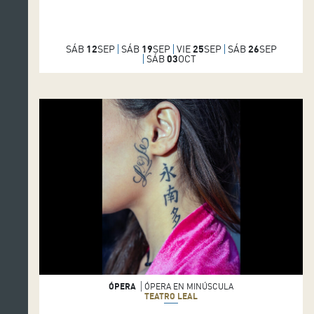
ceremonia. Las damas de honor tocan ocarinas y
percusión para dar la bienvenida al día de la boda.
Milica y Ljubica se abrazan y se reconcilian.
SÁB
12
SEP
SÁB
19
SEP
VIE
25
SEP
SÁB
26
SEP
SÁB
03
OCT
ÓPERA
ÓPERA EN MINÚSCULA
TEATRO LEAL