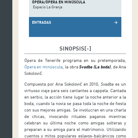
ÓPERA/ÓPERA EN MINÚSCULA
Espacio La Granja
ENTRADAS
arrow_forward
SINOPSIS
Ópera de Tenerife programa en su pretemporada,
Ópera en minúscula
, la obra
Svadba (La boda)
, de Ana
Sokolović.
Compuesta por Ana Sokolović en 2010,
Svadba
es un
virtuoso viaje para seis cantantes a cappela. Cantada
en serbio, la acción tiene lugar la noche anterior a la
boda, cuando la novia se pasa toda la noche de fiesta
con sus mejores amigas. Se involucran en una charla
de chicas, invocando rituales paganos mientras
celebran su última noche como amigas solteras y
preparan a su amiga para el matrimonio. Utilizando
cuentos y mitos populares eslavos-balcánicos como