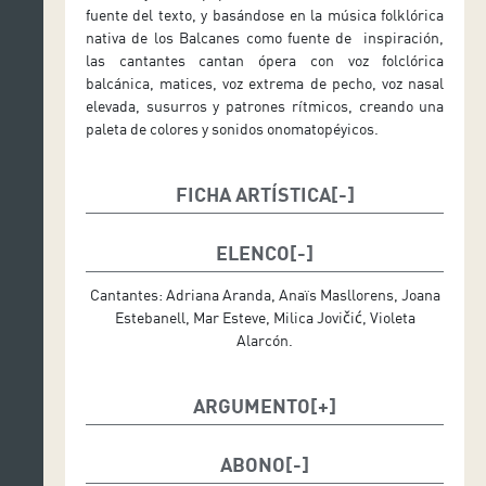
fuente del texto, y basándose en la música folklórica
nativa de los Balcanes como fuente de inspiración,
las cantantes cantan ópera con voz folclórica
balcánica, matices, voz extrema de pecho, voz nasal
elevada, susurros y patrones rítmicos, creando una
paleta de colores y sonidos onomatopéyicos.
FICHA ARTÍSTICA
Dirección de escena y coreografía: Aixa Guerra
Dirección musical: Juan Jurado
ELENCO
Diseño de iluminación: Ernest Fuster
Espacio escénico: Joan Jorba
Cantantes: Adriana Aranda, Anaïs Masllorens, Joana
Diseño de vestuario: Olivier Grau
Estebanell, Mar Esteve, Milica Jovičić, Violeta
Ayudante de dirección: David de Julio
Alarcón.
Producción: Aixa Guerra
ARGUMENTO
Svadba, una ceremonia nupcial serbia, explora
poéticamente las tradiciones y rituales de la noche
ABONO
anterior al matrimonio. Milica, la novia, se prepara