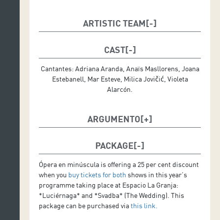
ARTISTIC TEAM
Dirección de escena y coreografía: Aixa Guerra
Dirección musical: Juan Jurado
CAST
Diseño de iluminación: Ernest Fuster
Espacio escénico: Joan Jorba
Cantantes: Adriana Aranda, Anaïs Masllorens, Joana
Diseño de vestuario: Olivier Grau
Estebanell, Mar Esteve, Milica Jovičić, Violeta
Ayudante de dirección: David de Julio
Alarcón.
Producción: Aixa Guerra
ARGUMENTO
Svadba, una ceremonia nupcial serbia, explora
poéticamente las tradiciones y rituales de la noche
PACKAGE
anterior al matrimonio. Milica, la novia, se prepara
para el gran día con sus cinco amigas, canalizando
Ópera en minúscula is offering a 25 per cent discount
una gama de emociones, entre entusiasmo y
when you
buy tickets for both
shows in this year’s
nerviosismo, en la decoración, los bailes, los juegos y
programme taking place at Espacio La Granja:
las canciones.
*Luciérnaga* and *Svadba* (The Wedding). This
package can be purchased via
this link.
Los Ancestros supervisan la acción, apareciendo en