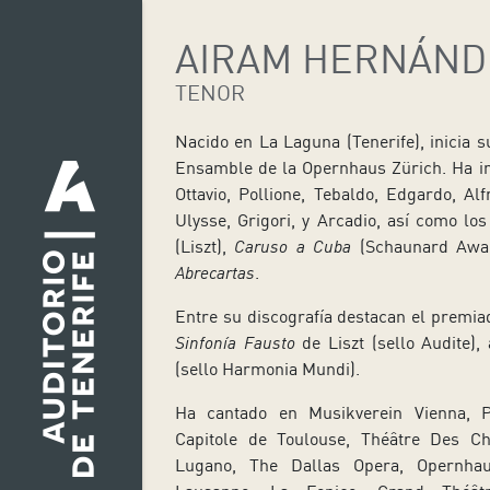
AIRAM HERNÁND
TENOR
Nacido en La Laguna (Tenerife), inicia s
Ensamble de la Opernhaus Zürich. Ha in
Ottavio, Pollione, Tebaldo, Edgardo, Alf
Ulysse, Grigori, y Arcadio, así como l
(Liszt),
Caruso a Cuba
(Schaunard Awar
Abrecartas
.
Entre su discografía destacan el premia
Sinfonía Fausto
de Liszt (sello Audite)
(sello Harmonia Mundi).
Ha cantado en Musikverein Vienna, P
Capitole de Toulouse, Théâtre Des C
Lugano, The Dallas Opera, Opernhau