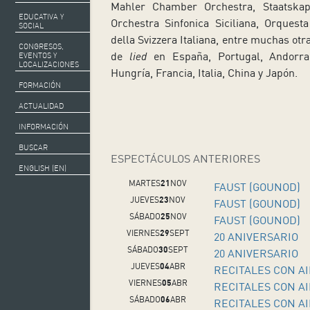
Mahler Chamber Orchestra, Staatskap
EDUCATIVA Y
Orchestra Sinfonica Siciliana, Orquest
SOCIAL
della Svizzera Italiana, entre muchas otra
CONGRESOS,
de
lied
en España, Portugal, Andorra, 
EVENTOS Y
LOCALIZACIONES
Hungría, Francia, Italia, China y Japón.
FORMACIÓN
ACTUALIDAD
INFORMACIÓN
BUSCAR
ESPECTÁCULOS ANTERIORES
ENGLISH (EN)
MARTES
21
NOV
FAUST (GOUNOD)
JUEVES
23
NOV
FAUST (GOUNOD)
SÁBADO
25
NOV
FAUST (GOUNOD)
VIERNES
29
SEPT
20 ANIVERSARIO
SÁBADO
30
SEPT
20 ANIVERSARIO
JUEVES
04
ABR
RECITALES CON 
VIERNES
05
ABR
RECITALES CON 
SÁBADO
06
ABR
RECITALES CON 