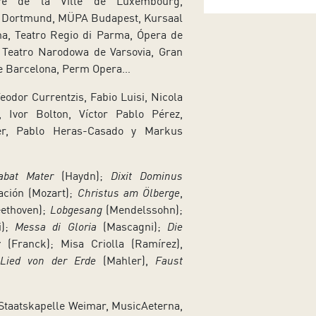
re de la Ville de Luxembourg,
 Dortmund, MÜPA Budapest, Kursaal
na, Teatro Regio di Parma, Ópera de
, Teatro Narodowa de Varsovia, Gran
 de Barcelona, Perm Opera…
odor Currentzis, Fabio Luisi, Nicola
o, Ivor Bolton, Víctor Pablo Pérez,
er, Pablo Heras-Casado y Markus
abat Mater
(Haydn);
Dixit Dominus
ación (Mozart);
Christus am Ölberge
,
eethoven);
Lobgesang
(Mendelssohn);
i);
Messa di Gloria
(Mascagni);
Die
uz
(Franck); Misa Criolla (Ramírez),
Lied von der Erde
(Mahler),
Faust
Staatskapelle Weimar, MusicAeterna,