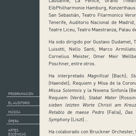
Lausanne, La Fenice, Grand Théât
ElbPhilharmonie Hamburg, Konzerthaus
San Sebastián, Teatro Filarmonico Vero
Tenerife, Auditorio Nacional de Madrid
Teatre Liceu, Teatro Maestranza, Palau
Ha sido dirigido por Gustavo Dudamel, Te
Luisotti, Nello Santi, Marco Armiliat
Cornelius Meister, Omer Meir Wellb
Poschner, entre otros.
Ha interpretado
Magnificat
(Bach);
St
(Haendel); Requiem y Misa de la Coron
Missa Solemnis
y la Novena Sinfonía (B
PROGRAMACIÓN
Requiem (Verdi);
Stabat Mater
(Rossin
EL AUDITORIO
sieben letzten Worte Christi am Kre
Retablo de maese Pedro
(Falla),
Das 
MÚSICA
Symphony
(Liszt)…
ÓPERA
ARTES
Ha colaborado con Bruckner Orchester, 
ESCÉNICAS