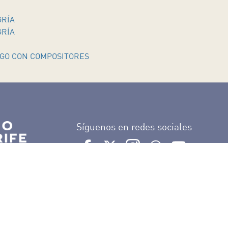
GRÍA
GRÍA
GO CON COMPOSITORES
Síguenos en redes sociales
Ir a perfil de Auditorio de Tenerife e
Ir a perfil de Auditorio de Tene
Ir a perfil de Auditorio 
Ir al Boletín What
Ir al perfil
Organiza
Colabora