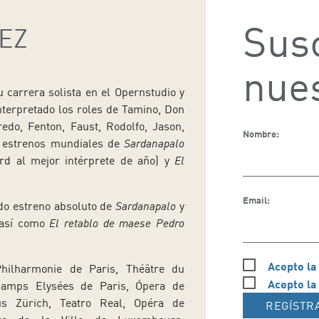
Susc
EZ
nues
u carrera solista en el Opernstudio y
terpretado los roles de Tamino, Don
redo, Fenton, Faust, Rodolfo, Jason,
Nombre:
os estrenos mundiales de
Sardanapalo
d al mejor intérprete de año) y
El
Email:
do estreno absoluto de
Sardanapalo
y
, así como
El retablo de maese Pedro
Acepto la
hilharmonie de Paris, Théâtre du
Acepto la
hamps Elysées de Paris, Ópera de
s Zürich, Teatro Real, Opéra de
REGÍSTR