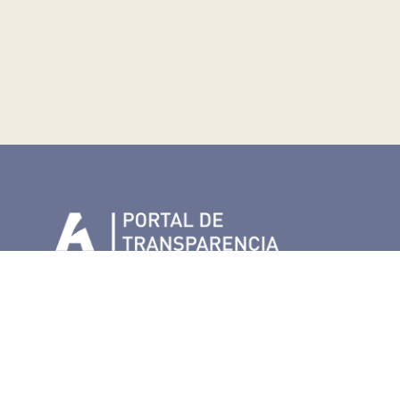
n Facebook
rife en Twitter
de Tenerife en Instagram
sapp de Auditorio de Tenerife
 de Auditorio de Tenerife en Youtube
Certificaciones