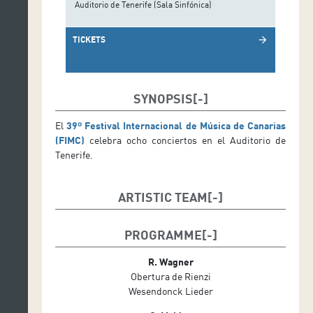
Auditorio de Tenerife (Sala Sinfónica)
TICKETS
arrow_forward
SYNOPSIS
El
39º Festival Internacional de Música de Canarias
(FIMC)
celebra ocho conciertos en el Auditorio de
Tenerife.
ARTISTIC TEAM
ORQUESTA FILARMÓNICA DE GRAN CANARIA
KARL MARK CHICHON, director
PROGRAMME
Elīna Garanča, mezzosoprano
R. Wagner
Obertura de Rienzi
Wesendonck Lieder