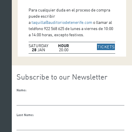
Para cualquier duda en el proceso de compra
puede escribir
a
taquilla@auditoriodetenerife.com
o llamar al
teléfono 922 568 625 de lunes a viernes de 10:00
a 14:00 horas, excepto festivos.
SATURDAY
HOUR
IR A WE
TICKETS
28
JAN
20:00
Subscribe to our Newsletter
Name:
Last Name: