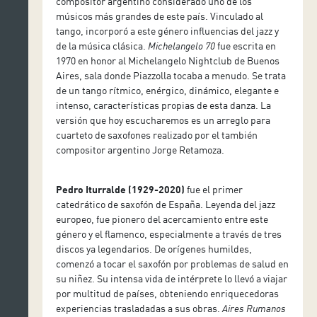
compositor argentino considerado uno de los
músicos más grandes de este país. Vinculado al
tango, incorporó a este género influencias del jazz y
de la música clásica.
Michelangelo 70
fue escrita en
1970 en honor al Michelangelo Nightclub de Buenos
Aires, sala donde Piazzolla tocaba a menudo. Se trata
de un tango rítmico, enérgico, dinámico, elegante e
intenso, características propias de esta danza. La
versión que hoy escucharemos es un arreglo para
cuarteto de saxofones realizado por el también
compositor argentino Jorge Retamoza.
Pedro Iturralde (1929-2020)
fue el primer
catedrático de saxofón de España. Leyenda del jazz
europeo, fue pionero del acercamiento entre este
género y el flamenco, especialmente a través de tres
discos ya legendarios. De orígenes humildes,
comenzó a tocar el saxofón por problemas de salud en
su niñez. Su intensa vida de intérprete lo llevó a viajar
por multitud de países, obteniendo enriquecedoras
experiencias trasladadas a sus obras.
Aires Rumanos