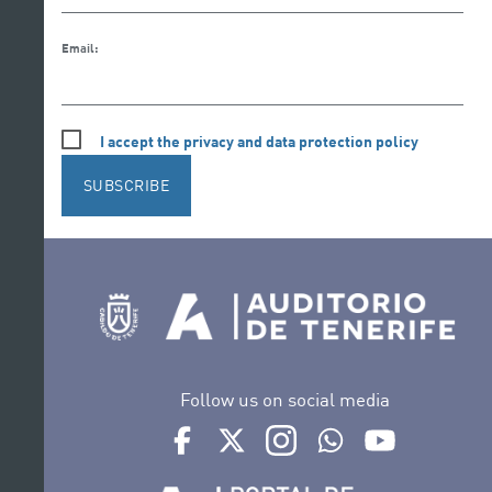
Email:
I accept the privacy and data protection policy
SUBSCRIBE
Follow us on social media
Ir a perfil de Auditorio de Tenerife en Face
Ir a perfil de Auditorio de Tenerife e
Ir a perfil de Auditorio de T
Ir al Boletín Whatsap
Ir al perfil d