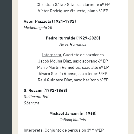
Christian Gálvez Silveira, clarinete 6º EP
Víctor Rodríguez Visuerte, piano 6º EP
Astor Piazzola (1921-1992)
Michelangelo 70
Pedro Iturralde (1929-2020)
Aires Rumanos
Interpreta:
Cuarteto de saxofones
Jacob Molina Díaz, saxo soprano 6º EP
Mario Martín Remedios, saxo alto 6º EP
Álvaro García Alonso, saxo tenor 6ºEP
Raúl Quintero Díaz, saxo barítono 6ºEP
G. Rossini (1792-1868)
Guillermo Tell
Obertura
Michael Jansen (n. 1968)
Talking Mallets
Interpreta:
Conjunto de percusión 3º Y 4ºEP