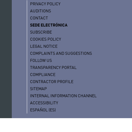
PRIVACY POLICY
AUDITIONS
CONTACT
SEDE ELECTRÓNICA
SUBSCRIBE
COOKIES POLICY
LEGAL NOTICE
COMPLAINTS AND SUGGESTIONS
FOLLOW US
TRANSPARENCY PORTAL
COMPLIANCE
CONTRACTOR PROFILE
SITEMAP
INTERNAL INFORMATION CHANNEL
ACCESSIBILITY
ESPAÑOL (ES)
© 2025 - Auditorio de Tenerife