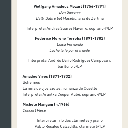
Wolfgang Amadeus Mozart (1756-1791)
Don Giovanni
Batti, Batti o bel Masetto
, aria de Zerlina
Interpreta:
Andrea Suárez Navarro, soprano 4ºEP
Federico Moreno Torroba (1891-1982)
Luisa Fernanda
Luché la fe por el triunfo
Interpreta:
Andrés Darío Rodríguez Campovari,
barítono 5ºEP
Amadeo Vives (1871-1932)
Bohemios
La niña de ojos azules, romanza de Cosette
Interpreta: Arantxa Cooper Aubé, soprano 4ºEP
Michele Mangani (n.1966)
Concert Piece
Interpreta:
Trío dos clarinetes y piano
Pablo Rosales Calzadilla, clarinete 6º EP