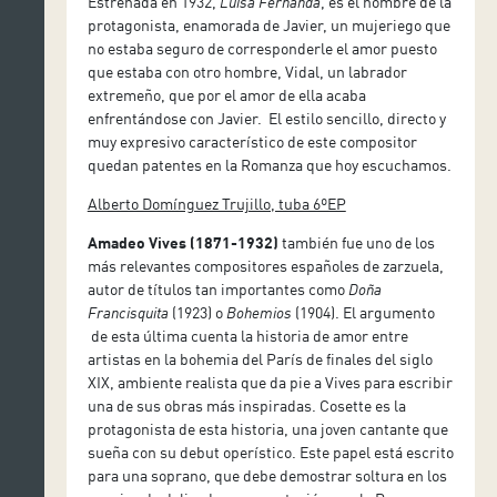
Estrenada en 1932,
Luisa Fernanda
, es el nombre de la
protagonista, enamorada de Javier, un mujeriego que
no estaba seguro de corresponderle el amor puesto
que estaba con otro hombre, Vidal, un labrador
extremeño, que por el amor de ella acaba
enfrentándose con Javier. El estilo sencillo, directo y
muy expresivo característico de este compositor
quedan patentes en la Romanza que hoy escuchamos.
Alberto Domínguez Trujillo, tuba 6ºEP
Amadeo Vives (1871-1932)
también fue uno de los
más relevantes compositores españoles de zarzuela,
autor de títulos tan importantes como
Doña
Francisquita
(1923) o
Bohemios
(1904). El argumento
de esta última cuenta la historia de amor entre
artistas en la bohemia del París de finales del siglo
XIX, ambiente realista que da pie a Vives para escribir
una de sus obras más inspiradas. Cosette es la
protagonista de esta historia, una joven cantante que
sueña con su debut operístico. Este papel está escrito
para una soprano, que debe demostrar soltura en los