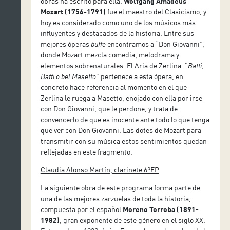
obras ha escrito para ella.
Wolfgang Amadeus
Mozart (1756-1791)
fue el maestro del Clasicismo, y
hoy es considerado como uno de los músicos más
influyentes y destacados de la historia. Entre sus
mejores óperas
buffe
encontramos a “Don Giovanni”,
donde Mozart mezcla comedia, melodrama y
elementos sobrenaturales. El Aria de Zerlina: “
Batti,
Batti o bel Masetto
” pertenece a esta ópera, en
concreto hace referencia al momento en el que
Zerlina le ruega a Masetto, enojado con ella por irse
con Don Giovanni, que le perdone, y trata de
convencerlo de que es inocente ante todo lo que tenga
que ver con Don Giovanni. Las dotes de Mozart para
transmitir con su música estos sentimientos quedan
reflejadas en este fragmento.
Claudia Alonso Martín, clarinete 6ºEP
La siguiente obra de este programa forma parte de
una de las mejores zarzuelas de toda la historia,
compuesta por el español
Moreno Torroba (1891-
1982)
, gran exponente de este género en el siglo XX.